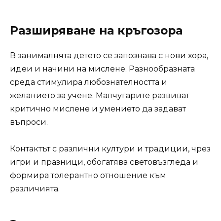
Разширяване на кръгозора
В занималнята детето се запознава с нови хора,
идеи и начини на мислене. Разнообразната
среда стимулира любознателността и
желанието за учене. Малчугарите развиват
критично мислене и умението да задават
въпроси.
Контактът с различни култури и традиции, чрез
игри и празници, обогатява световъзгледа и
формира толерантно отношение към
различията.