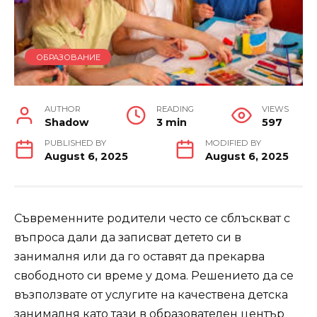
ОБРАЗОВАНИЕ
AUTHOR
READING
VIEWS
Shadow
3 min
597
PUBLISHED BY
MODIFIED BY
August 6, 2025
August 6, 2025
Съвременните родители често се сблъскват с
въпроса дали да записват детето си в
занималня или да го оставят да прекарва
свободното си време у дома. Решението да се
възползвате от услугите на качествена детска
занималня като тази в
образователен център