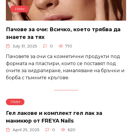
ГРИМ
Пачове за очи: Всичко, което трябва да
знаете за тях
July 31, 2025
0
710
Пачовете за очи са козметични продукти под
формата на пластири, които се поставят под
очите за хидратиране, намаляване на бръчки и
борба с тъмните кръгове.
ГРИМ
Гел лакове и комплект гел лак за
маникюр от FREYA Nails
April 25, 2025
0
620