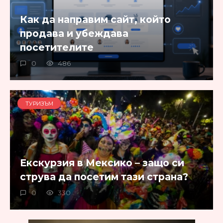
Как да направим сайт, който
продава и убеждава
посетителите
0
486
ТУРИЗЪМ
Екскурзия в Мексико – защо си
струва да посетим тази страна?
0
330