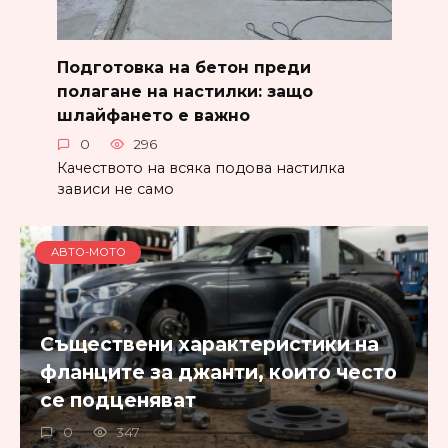
Подготовка на бетон преди
полагане на настилки: защо
шлайфането е важно
0
296
Качеството на всяка подова настилка
зависи не само
АВТО-МОТО
Съществени характеристики на
фланците за джанти, които често
се подценяват
0
347