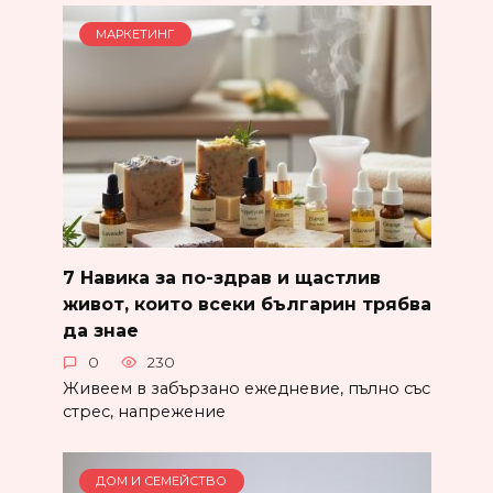
МАРКЕТИНГ
7 Навика за по-здрав и щастлив
живот, които всеки българин трябва
да знае
0
230
Живеем в забързано ежедневие, пълно със
стрес, напрежение
ДОМ И СЕМЕЙСТВО