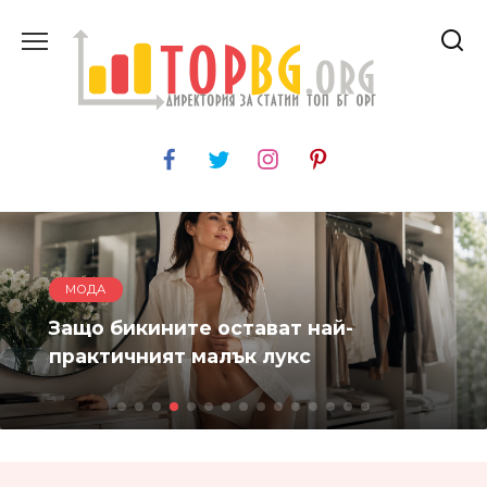
Skip
to
content
МОДА
Защо бикините остават най-
практичният малък лукс