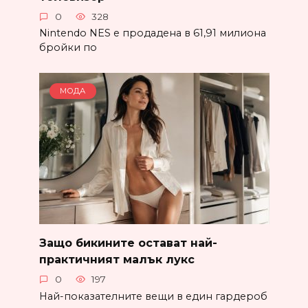
0
328
Nintendo NES е продадена в 61,91 милиона
бройки по
МОДА
Защо бикините остават най-
практичният малък лукс
0
197
Най-показателните вещи в един гардероб