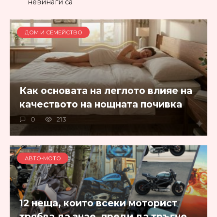
невинаги са
ДОМ И СЕМЕЙСТВО
Как основата на леглото влияе на
качеството на нощната почивка
0
213
АВТО-МОТО
12 неща, които всеки моторист
трябва да знае, преди да тръгне