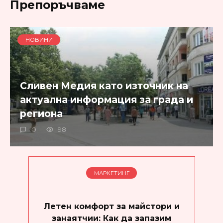
Препоръчваме
НОВИНИ
Сливен Медия като източник на
актуална информация за града и
региона
0
98
МАРКЕТИНГ
Летен комфорт за майстори и
занаятчии: Как да запазим