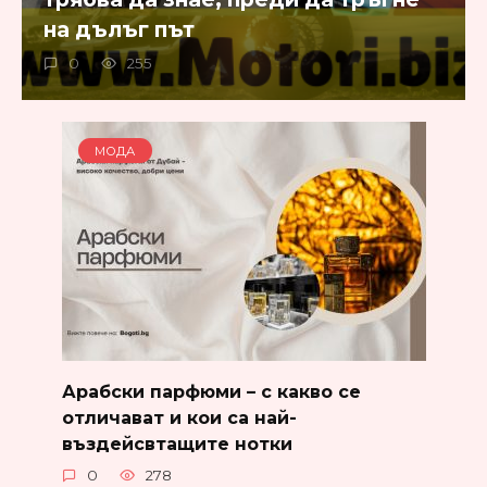
на дълъг път
0
255
МОДА
Арабски парфюми – с какво се
отличават и кои са най-
въздейсвтащите нотки
0
278