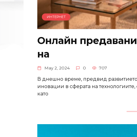
ИНТЕРНЕТ
Онлайн предавани
на
May 2, 2024
0
707
В днешно време, предвид развитието
иновации в сферата на технологиите
като