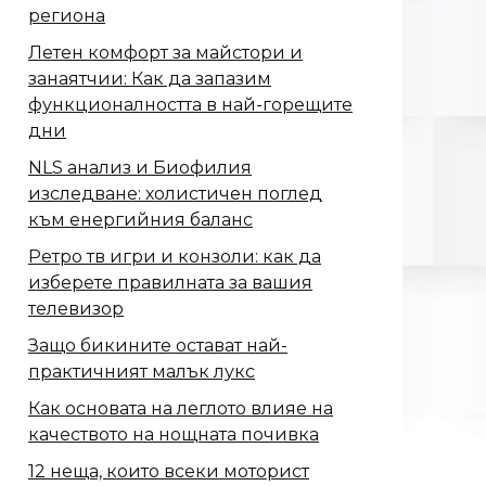
региона
Летен комфорт за майстори и
занаятчии: Как да запазим
функционалността в най-горещите
дни
NLS анализ и Биофилия
изследване: холистичен поглед
към енергийния баланс
Ретро тв игри и конзоли: как да
изберете правилната за вашия
телевизор
Защо бикините остават най-
практичният малък лукс
Как основата на леглото влияе на
качеството на нощната почивка
12 неща, които всеки моторист