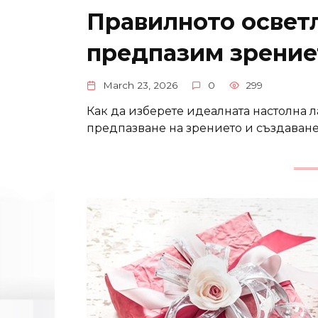
Правилното осветл
предпазим зрение
March 23, 2026
0
299
Как да изберете идеалната настолна л
предпазване на зрението и създаване 