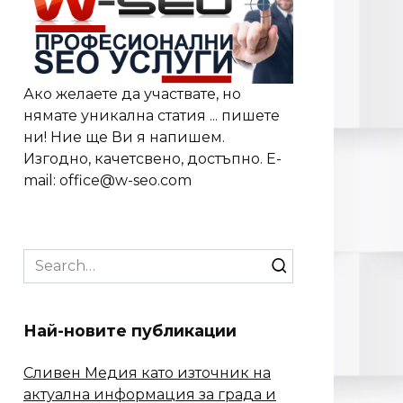
Ако желаете да участвате, но
нямате уникална статия ... пишете
ни! Ние ще Ви я напишем.
Изгодно, качетсвено, достъпно. E-
mail: office@w-seo.com
Search
for:
Най-новите публикации
Сливен Медия като източник на
актуална информация за града и