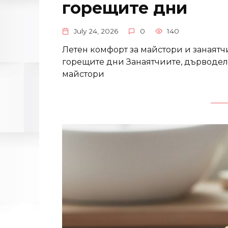
горещите дни
July 24, 2026
0
140
Летен комфорт за майстори и занаятч
горещите дни Занаятчиите, дърводел
майстори