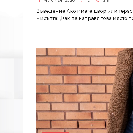
March 24, 2026
0
319
Въведение Ако имате двор или тераса
мисълта: „Как да направя това място 