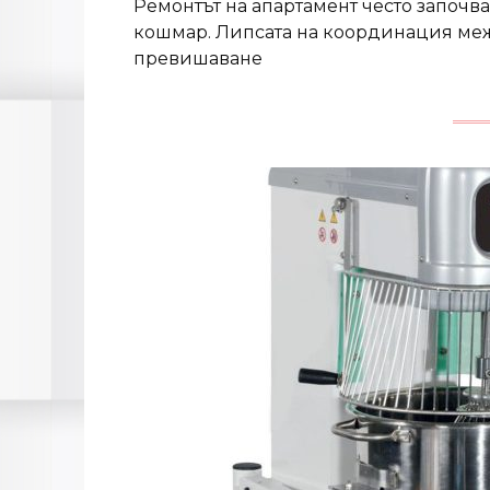
Ремонтът на апартамент често започва
кошмар. Липсата на координация меж
превишаване