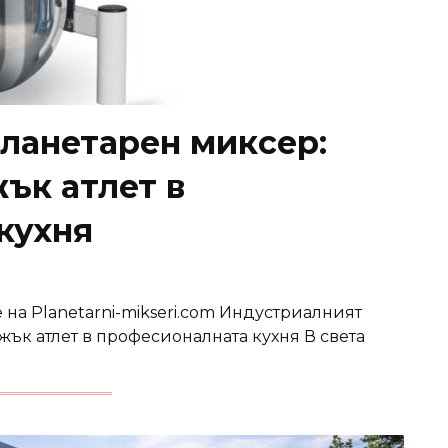
ланетарен миксер:
ък атлет в
кухня
 на Planetarni-mikseri.com Индустриалният
ък атлет в професионалната кухня В света