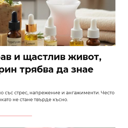
рав и щастлив живот,
рин трябва да знае
о със стрес, напрежение и ангажименти. Често
окато не стане твърде късно.