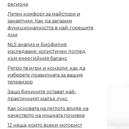
региона
Летен комфорт за майстори и
занаятчии: Как да запазим
функционалността в най-горещите
дни
NLS анализ и Биофилия
изследване: холистичен поглед
към енергийния баланс
Ретро тв игри и конзоли: как да
изберете правилната за вашия
телевизор
Защо бикините остават най-
практичният малък лукс
Как основата на леглото влияе на
качеството на нощната почивка
12 неща, които всеки моторист