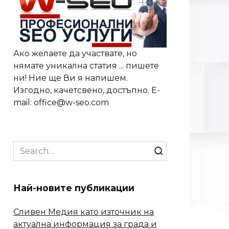
Ако желаете да участвате, но
нямате уникална статия ... пишете
ни! Ние ще Ви я напишем.
Изгодно, качетсвено, достъпно. E-
mail: office@w-seo.com
Search
for:
Най-новите публикации
Сливен Медия като източник на
актуална информация за града и