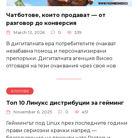
Чатботове, които продават — от
разговор до конверсия
March 12, 2026
0
339
В дигиталната ера потребителите очакват
незабавна помощ и персонализирани
препоръки. Дигиталната агенция Висео
отговаря на тези очаквания чрез своя нов
БЛОГОВЕ
Топ 10 Линукс дистрибуции за гейминг
November 6, 2025
0
451
Геймингът под Linux през последните години
прави сериозни крачки напред —
благодарение на проекти като Proton и