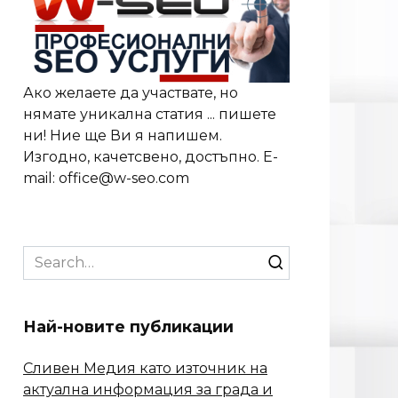
Ако желаете да участвате, но
нямате уникална статия ... пишете
ни! Ние ще Ви я напишем.
Изгодно, качетсвено, достъпно. E-
mail: office@w-seo.com
Search
for:
Най-новите публикации
Сливен Медия като източник на
актуална информация за града и