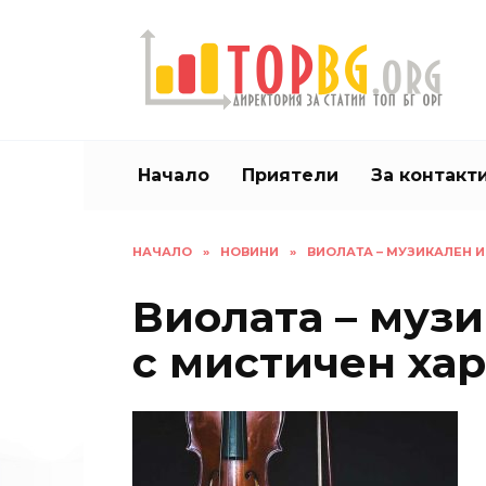
Skip
to
content
Начало
Приятели
За контакт
НАЧАЛО
»
НОВИНИ
»
ВИОЛАТА – МУЗИКАЛЕН 
Виолата – муз
с мистичен ха