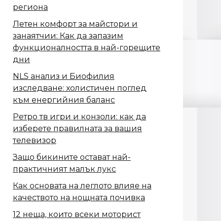
региона
Летен комфорт за майстори и
занаятчии: Как да запазим
функционалността в най-горещите
дни
NLS анализ и Биофилия
изследване: холистичен поглед
към енергийния баланс
Ретро тв игри и конзоли: как да
изберете правилната за вашия
телевизор
Защо бикините остават най-
практичният малък лукс
Как основата на леглото влияе на
качеството на нощната почивка
12 неща, които всеки моторист