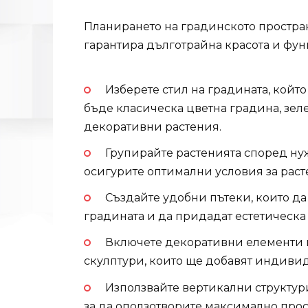
Планирането на градинското пространс
гарантира дълготрайна красота и фун
Изберете стил на градината, койт
бъде класическа цветна градина, зе
декоративни растения.
Групирайте растенията според нуж
осигурите оптимални условия за раст
Създайте удобни пътеки, които да
градината и да придадат естетическа
Включете декоративни елементи 
скулптури, които ще добавят индивид
Използвайте вертикални структури
за да оползотворите максимално прос