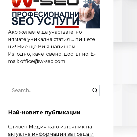
Ако желаете да участвате, но
нямате уникална статия ... пишете
ни! Ние ще Ви я напишем.
Изгодно, качетсвено, достъпно. E-
mail: office@w-seo.com
Search
for:
Най-новите публикации
Сливен Медия като източник на
актуална информация за града и