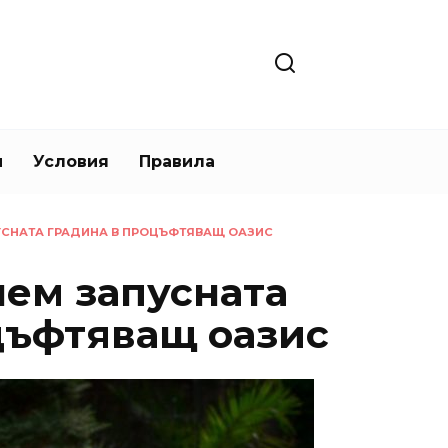
и
Условия
Правила
УСНАТА ГРАДИНА В ПРОЦЪФТЯВАЩ ОАЗИС
нем запусната
цъфтяващ оазис