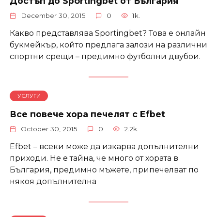
Достъп до Sportingbet от България
December 30, 2015
0
1k.
Какво представлява Sportingbet? Това е онлайн
букмейкър, който предлага залози на различни
спортни срещи – предимно футболни двубои.
УСЛУГИ
Все повече хора печелят с Efbet
October 30, 2015
0
2.2k.
Efbet – всеки може да изкарва допълнителни
приходи. Не е тайна, че много от хората в
България, предимно мъжете, припечелват по
някоя допълнителна