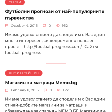
УСЛУГИ
Футболни прогнози от най-популярните
първенства
October 4, 2015
0
952
Имаме удоволствието да споделим с Вас един
много интересен, същевременно полезен
проект – http://footballprognosis.com/ . Сайтът
football prognosis
ДОМ И СЕМЕЙСТВО
Магазин за матраци Memo.bg
February 8, 2015
0
1.2k.
Имаме удоволствието да споделим с Вас един
от най-добрите магазини за матраци и
обзавеждане за спалня – МЕМО БГ. Магазинът е