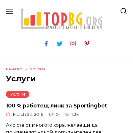
Skip
to
content
НАЧАЛО
»
УСЛУГИ
Услуги
УСЛУГИ
100 % работещ линк за Sportingbet
March 22, 2016
0
1.3k.
Ако сте от многото хора, желаещи да
припечелят някой допълнителен лев,