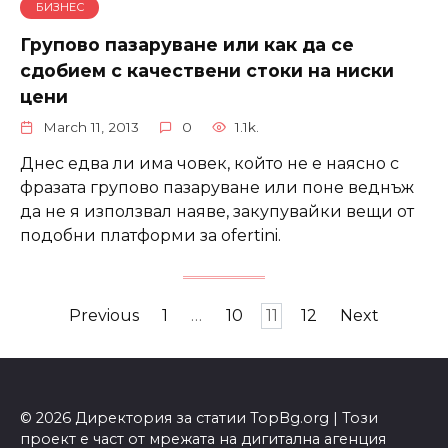
БИЗНЕС
Групово пазаруване или как да се
сдобием с качествени стоки на ниски
цени
March 11, 2013
0
1.1k.
Днес едва ли има човек, който не е наясно с
фразата групово пазаруване или поне веднъж
да не я използвал наяве, закупувайки вещи от
подобни платформи за ofertini.
Posts
Previous
1
…
10
11
12
Next
navigation
© 2026 Директория за статии TopBg.org | Този
проект е част от мрежата на дигитална агенция