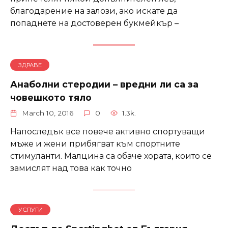
благодарение на залози, ако искате да
попаднете на достоверен букмейкър –
ЗДРАВЕ
Анаболни стеродии – вредни ли са за
човешкото тяло
March 10, 2016
0
1.3k.
Напоследък все повече активно спортуващи
мъже и жени прибягват към спортните
стимуланти. Малцина са обаче хората, които се
замислят над това как точно
УСЛУГИ