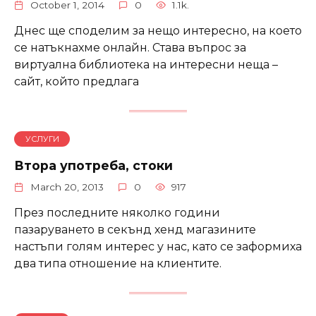
October 1, 2014
0
1.1k.
Днес ще споделим за нещо интересно, на което
се натъкнахме онлайн. Става въпрос за
виртуална библиотека на интересни неща –
сайт, който предлага
УСЛУГИ
Втора употреба, стоки
March 20, 2013
0
917
През последните няколко години
пазаруването в секънд хенд магазините
настъпи голям интерес у нас, като се заформиха
два типа отношение на клиентите.