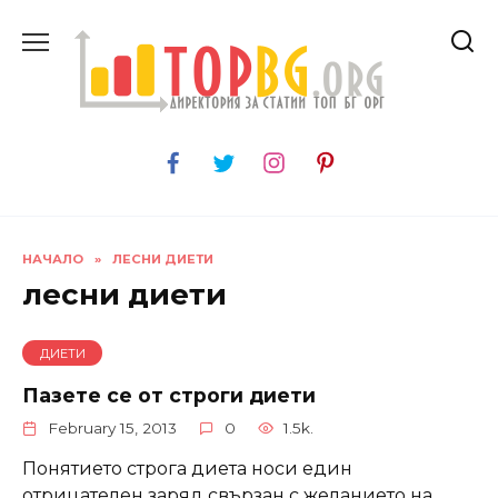
Skip
to
content
НАЧАЛО
»
ЛЕСНИ ДИЕТИ
лесни диети
ДИЕТИ
Пазете се от строги диети
February 15, 2013
0
1.5k.
Понятието строга диета носи един
отрицателен заряд свързан с желанието на