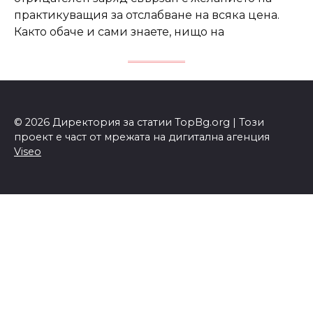
практикуващия за отслабване на всяка цена.
Както обаче и сами знаете, нищо на
© 2026 Директория за статии TopBg.org | Този
проект е част от мрежата на дигитална агенция
Viseo