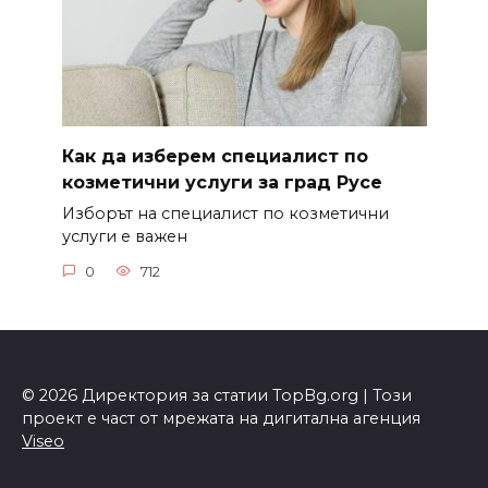
Как да изберем специалист по
козметични услуги за град Русе
Изборът на специалист по козметични
услуги е важен
0
712
© 2026 Директория за статии TopBg.org | Този
проект е част от мрежата на дигитална агенция
Viseo