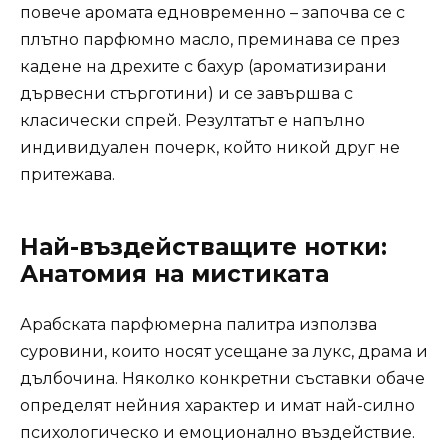
повече аромата едновременно – започва се с
плътно парфюмно масло, преминава се през
кадене на дрехите с бахур (ароматизирани
дървесни стърготини) и се завършва с
класически спрей. Резултатът е напълно
индивидуален почерк, който никой друг не
притежава.
Най-въздействащите нотки:
Анатомия на мистиката
Арабската парфюмерна палитра използва
суровини, които носят усещане за лукс, драма и
дълбочина. Няколко конкретни съставки обаче
определят нейния характер и имат най-силно
психологическо и емоционално въздействие.