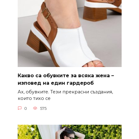
Какво са обувките за всяка жена –
изповед на един гардероб
Ах, обувките. Тези прекрасни създания,
които тихо се
0
575