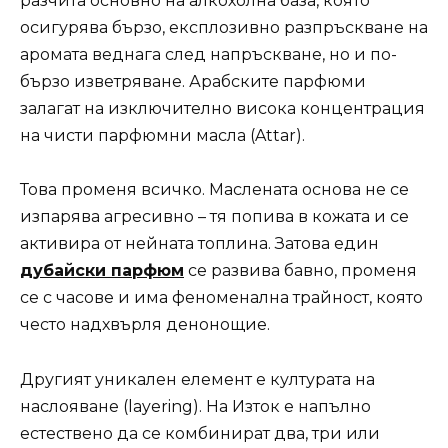
разчита основно на алкохолна база, която
осигурява бързо, експлозивно разпръскване на
аромата веднага след напръскване, но и по-
бързо изветряване. Арабските парфюми
залагат на изключително висока концентрация
на чисти парфюмни масла (Attar).
Това променя всичко. Маслената основа не се
изпарява агресивно – тя попива в кожата и се
активира от нейната топлина. Затова един
дубайски парфюм
се развива бавно, променя
се с часове и има феноменална трайност, която
често надхвърля денонощие.
Другият уникален елемент е културата на
наслояване (layering). На Изток е напълно
естествено да се комбинират два, три или