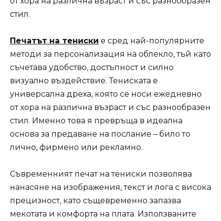
от хора на различна възраст и със разнообразен
стил.
Печатът на тениски
е сред най-популярните
методи за персонализация на облекло, тъй като
съчетава удобство, достъпност и силно
визуално въздействие. Тениската е
универсална дреха, която се носи ежедневно
от хора на различна възраст и със разнообразен
стил. Именно това я превръща в идеална
основа за предаване на послание – било то
лично, фирмено или рекламно.
Съвременният печат на тениски позволява
нанасяне на изображения, текст и лога с висока
прецизност, като същевременно запазва
мекотата и комфорта на плата. Използваните