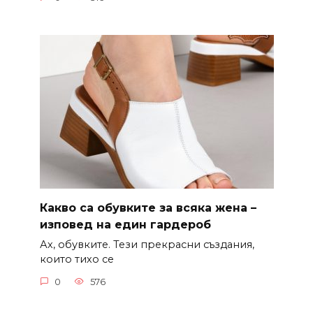
Какво са обувките за всяка жена –
изповед на един гардероб
Ах, обувките. Тези прекрасни създания,
които тихо се
0
576