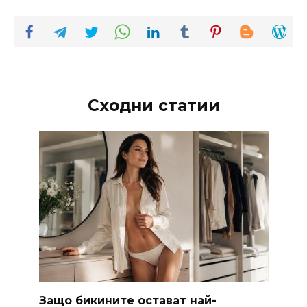
Сходни статии
Защо бикините остават най-