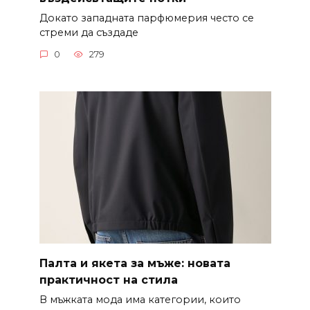
Докато западната парфюмерия често се
стреми да създаде
0
279
Палта и якета за мъже: новата
практичност на стила
В мъжката мода има категории, които