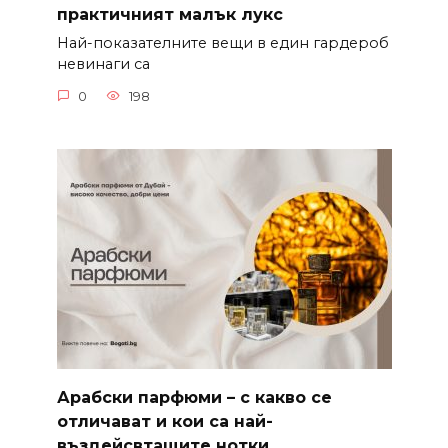
практичният малък лукс
Най-показателните вещи в един гардероб
невинаги са
0
198
Арабски парфюми – с какво се
отличават и кои са най-
въздейсвтащите нотки