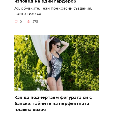
изповед на един гардероб
Ах, обувките. Тези прекрасни създания,
които тихо се
0
575
Как да подчертаем фигурата си с
бански: тайните на перфектната
плажна визия