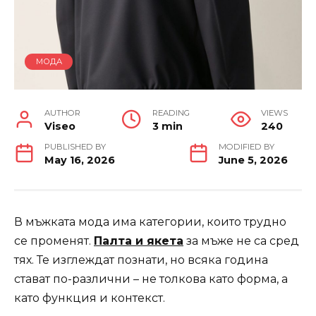
МОДА
AUTHOR
READING
VIEWS
Viseo
3 min
240
PUBLISHED BY
MODIFIED BY
May 16, 2026
June 5, 2026
В мъжката мода има категории, които трудно
се променят.
Палта и якета
за мъже не са сред
тях. Те изглеждат познати, но всяка година
стават по-различни – не толкова като форма, а
като функция и контекст.