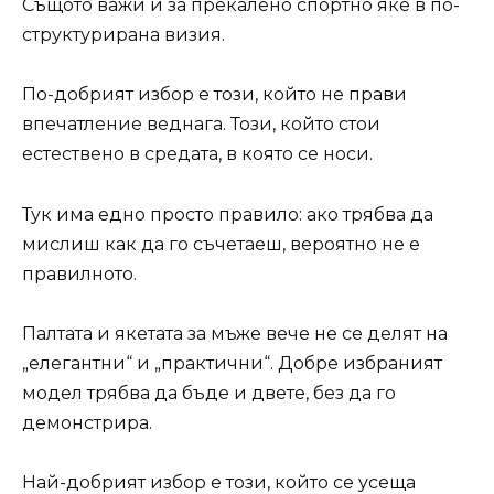
Същото важи и за прекалено спортно яке в по-
структурирана визия.
По-добрият избор е този, който не прави
впечатление веднага. Този, който стои
естествено в средата, в която се носи.
Тук има едно просто правило: ако трябва да
мислиш как да го съчетаеш, вероятно не е
правилното.
Палтата и якетата за мъже вече не се делят на
„елегантни“ и „практични“. Добре избраният
модел трябва да бъде и двете, без да го
демонстрира.
Най-добрият избор е този, който се усеща