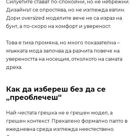
Силуетите стават по-спокойни, но не небрежни.
Дизайнът се опростява, но не изглежда евтин.
Дори oversized моделите вече не са израз на
бунт, а по-скоро на комфорт и увереност.
Това е тиха промяна, но много показателна –
мъжката мода започва да разчита повече на
увереността на носещия, отколкото на самата
дреха.
Как да избереш без да се
„преоблечеш“
Най-честата грешка не е грешен модел, а
грешен контекст. Прекалено формално палто в
ежедневна среда изглежда неестествено.