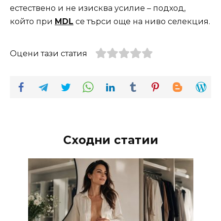
естествено и не изисква усилие – подход,
който при
MDL
се търси още на ниво селекция.
Оцени тази статия
Сходни статии