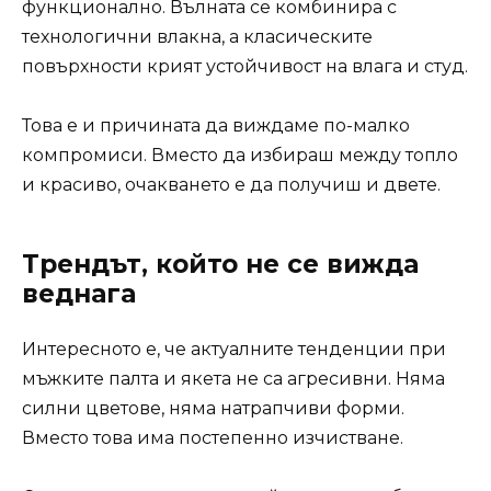
функционално. Вълната се комбинира с
технологични влакна, а класическите
повърхности крият устойчивост на влага и студ.
Това е и причината да виждаме по-малко
компромиси. Вместо да избираш между топло
и красиво, очакването е да получиш и двете.
Трендът, който не се вижда
веднага
Интересното е, че актуалните тенденции при
мъжките палта и якета не са агресивни. Няма
силни цветове, няма натрапчиви форми.
Вместо това има постепенно изчистване.