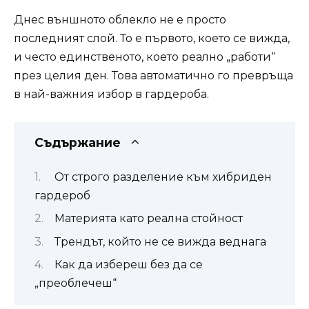
Днес външното облекло не е просто
последният слой. То е първото, което се вижда,
и често единственото, което реално „работи“
през целия ден. Това автоматично го превръща
в най-важния избор в гардероба.
Съдържание
От строго разделение към хибриден
гардероб
Материята като реална стойност
Трендът, който не се вижда веднага
Как да избереш без да се
„преоблечеш“