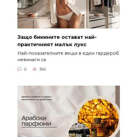
Защо бикините остават най-
практичният малък лукс
Най-показателните вещи в един гардероб
невинаги са
0
196