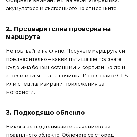
Обърнете внимание и на веригата/ремъка,
акумулатора и състоянието на спирачките.
2. Предварителна проверка на
маршрута
Не тръгвайте на сляпо. Проучете маршрута си
предварително – какви пътища ще ползвате,
къде има бензиностанции и сервизи, както и
хотели или места за почивка. Използвайте GPS
или специализирани приложения за
мотористи.
3. Подходящо облекло
Никога не подценявайте значението на
правилното облекло. Облечете се според