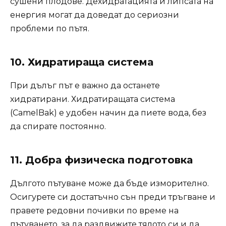
сушени плодове. Дехидратацията и липсата на
енергия могат да доведат до сериозни
проблеми по пътя.
10. Хидратираща система
При дълъг път е важно да останете
хидратирани. Хидратиращата система
(CamelBak) е удобен начин да пиете вода, без
да спирате постоянно.
11. Добра физическа подготовка
Дългото пътуване може да бъде изморително.
Осигурете си достатъчно сън преди тръгване и
правете редовни почивки по време на
пътуването, за да раздвижите тялото си и да