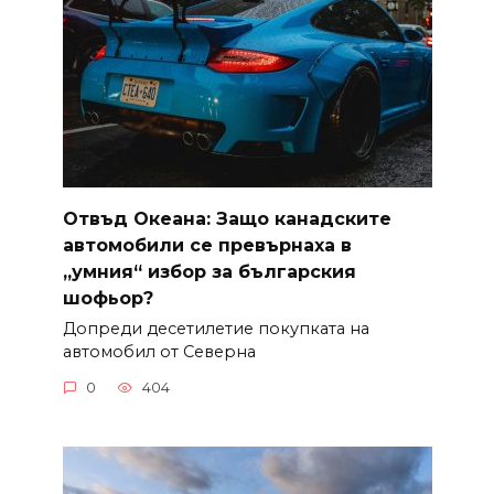
Отвъд Океана: Защо канадските
автомобили се превърнаха в
„умния“ избор за българския
шофьор?
Допреди десетилетие покупката на
автомобил от Северна
0
404