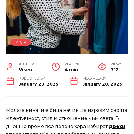
МОДА
AUTHOR
READING
VIEWS
Viseo
4 min
712
PUBLISHED BY
MODIFIED BY
January 20, 2025
January 20, 2025
Модата винаги е била начин да изразим своята
идентичност, стил и отношение към света. В
днешно време все повече хора избират
дрехи