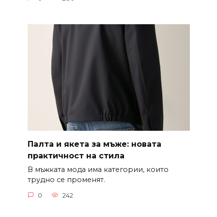
Палта и якета за мъже: новата
практичност на стила
В мъжката мода има категории, които
трудно се променят.
0
242