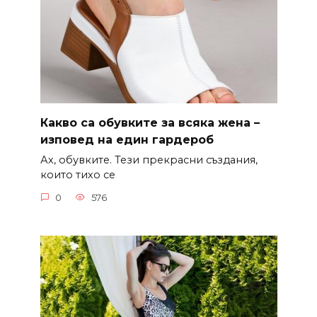
Какво са обувките за всяка жена –
изповед на един гардероб
Ах, обувките. Тези прекрасни създания,
които тихо се
0
576