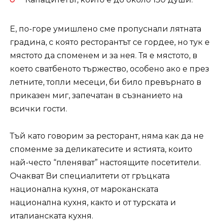
Е, по-горе умишлено сме пропуснали лятната
градина, с която ресторантът се гордее, но тук е
мястото да споменем и за нея. Тя е мястото, в
което сватбеното тържество, особено ако е през
летните, топли месеци, би било превърнато в
приказен миг, запечатан в съзнанието на
всички гости.
Тъй като говорим за ресторант, няма как да не
споменме за деликатесите и ястията, които
най-често “пленяват” настоящите посетители.
Очакват Ви специалитети от гръцката
национална кухня, от мароканската
национална кухня, както и от турската и
италианската кухня.