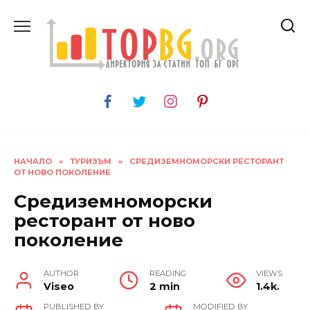
Skip
to
content
НАЧАЛО
»
ТУРИЗЪМ
»
СРЕДИЗЕМНОМОРСКИ РЕСТОРАНТ
ОТ НОВО ПОКОЛЕНИЕ
Средиземноморски
ресторант от ново
поколение
AUTHOR
READING
VIEWS
Viseo
2 min
1.4k.
PUBLISHED BY
MODIFIED BY