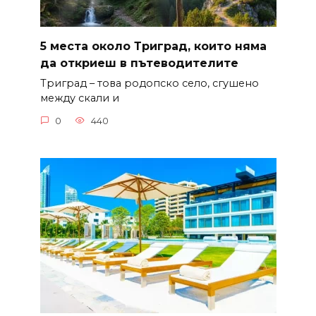
5 места около Триград, които няма
да откриеш в пътеводителите
Триград – това родопско село, сгушено
между скали и
0
440