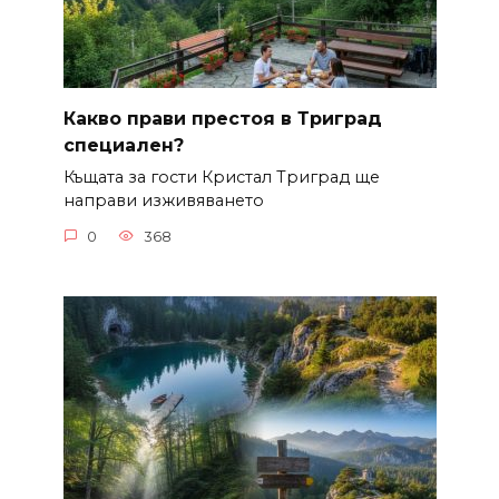
Какво прави престоя в Триград
специален?
Къщата за гости Кристал Триград ще
направи изживяването
0
368