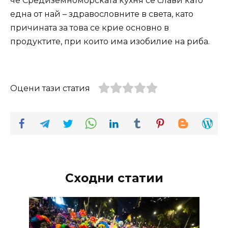
че Средиземноморската кухня се слави като
една от най – здравословните в света, като
причината за това се крие основно в
продуктите, при които има изобилие на риба.
Оцени тази статия
Сходни статии