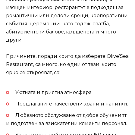
изящен интериор, ресторантът е подходящ за
романтични или делови срещи, корпоративни
събития, церемонии като годеж, сватба,
абитуриентски балове, кръщенета и много
други.
Причините, поради които да изберете Olive’Sea
Restaurant, са много, но едни от тези, които
ярко се открояват, са:
Уютната и приятна атмосфера.
Предлаганите качествени храни и напитки.
Любезното обслужване от добре обученият
и подготвен за взискателни клиенти персонал.
Капацитетът, който е до около 150 души.