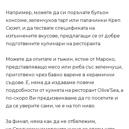
Например, можете да си поръчате бульон
консоме, зеленчуков тарт или палачинки Креп
Сюзет, и да тествате спецификата на
изтънчените вкусове, предлагащи се от добре
подготвените кулинари на ресторанта.
Можете да опитате и тъжин, ястие от Мароко,
представляващо месо или риба със зеленчуци,
приготвено чрез бавно варене в керамични
съдове. Е, няма да издаваме повече
подробности от кухнята на ресторант Olive’Sea, а
по-скоро Ви предизвикваме да го посетите и
да се уверите сами, че е на топ ниво.
За финал, няма как да не отбележим,