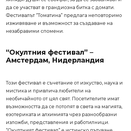
да се участват в грандиозна битка с домати.
Фестивалът “Томатина” предлага неповторимо
изживяване и възможност за създаване на
незабравими спомени.
“Окултния фестивал” –
Амстердам, Нидерландия
Този фестивал е съчетание от изкуство, наука и
мистика и привлича любители на
необичайното от цял свят. Посетителите имат
възможността да се потопят в света на магията,
езотериката и алхимията чрез разнообразни
изложби, представления и работилници.
“Окултният фестивал” е истинско пътуване