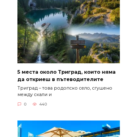
5 места около Триград, които няма
да откриеш в пътеводителите
Триград – това родопско село, сгушено
между скали и
0
440