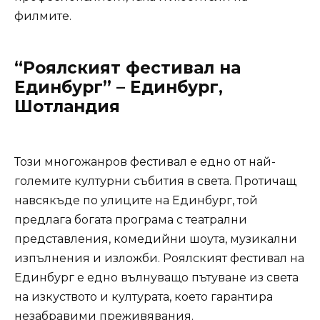
филмите.
“Роялският фестивал на
Единбург” – Единбург,
Шотландия
Този многожанров фестивал е едно от най-
големите културни събития в света. Протичащ
навсякъде по улиците на Единбург, той
предлага богата програма с театрални
представления, комедийни шоута, музикални
изпълнения и изложби. Роялският фестивал на
Единбург е едно вълнуващо пътуване из света
на изкуството и културата, което гарантира
незабравими преживявания.