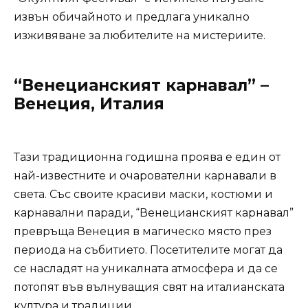
извън обичайното и предлага уникално
изживяване за любителите на мистериите.
“Венецианският карнавал” –
Венеция, Италия
Тази традиционна годишна проява е един от
най-известните и очарователни карнавали в
света. Със своите красиви маски, костюми и
карнавални паради, “Венецианският карнавал”
превръща Венеция в магическо място през
периода на събитието. Посетителите могат да
се насладят на уникалната атмосфера и да се
потопят във вълнуващия свят на италианската
култура и традиции.