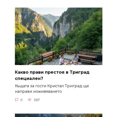
Какво прави престоя в Триград
специален?
Къщата за гости Кристал Триград ще
направи изживяването
0
367