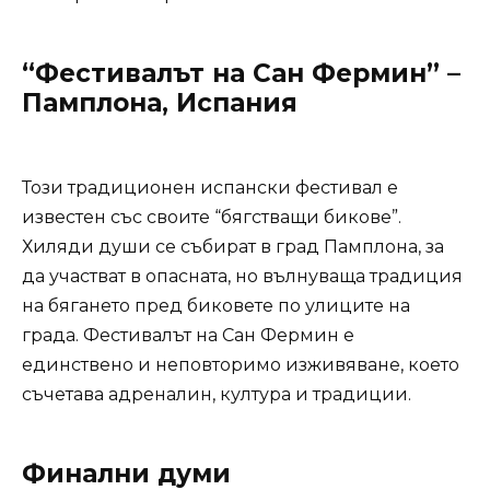
“Фестивалът на Сан Фермин” –
Памплона, Испания
Този традиционен испански фестивал е
известен със своите “бягстващи бикове”.
Хиляди души се събират в град Памплона, за
да участват в опасната, но вълнуваща традиция
на бягането пред биковете по улиците на
града. Фестивалът на Сан Фермин е
единствено и неповторимо изживяване, което
съчетава адреналин, култура и традиции.
Финални думи