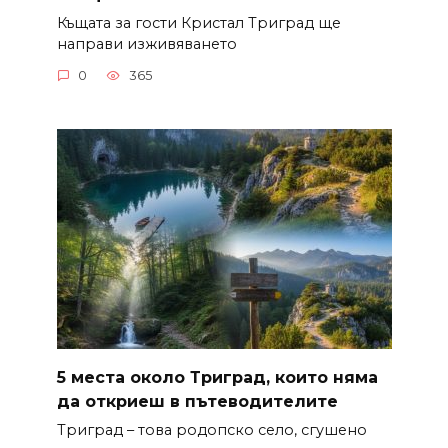
Къщата за гости Кристал Триград ще
направи изживяването
0
365
5 места около Триград, които няма
да откриеш в пътеводителите
Триград – това родопско село, сгушено