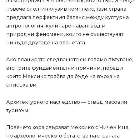
За модерния пътешественик, който търси нещо
повече от ол-инклузив комплекс, тази страна
предлага перфектния баланс между културна
антропология, кулинарен авангард и
природни феномени, които не съществуват
никъде другаде на планетата.
Ако планирате следващото си голямо пътуване,
ето трите фундаментални причини, поради
които Мексико трябва да бъде на върха на
списъка ви.
Архитектурното наследство — отвъд масовия
туризъм
Повечето хора свързват Мексико с Чичен Ица,
но археологическото богатство на страната