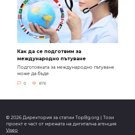
Как да се подготвим за
международно пътуване
Подготовката за международно пътуване
може да бъде
0
876
© 2026 Директория за статии TopBg.org | Този
проект е част от мрежата на дигитална агенция
Viseo