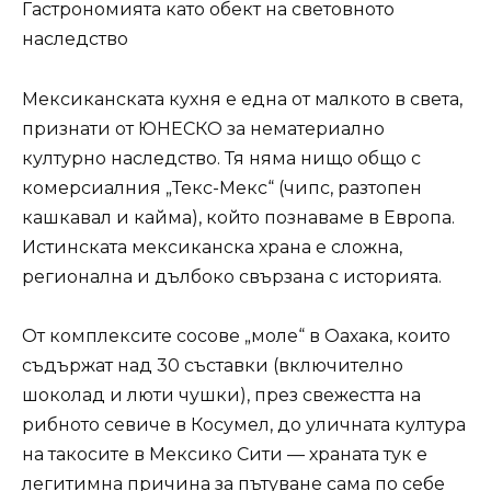
Гастрономията като обект на световното
наследство
Мексиканската кухня е една от малкото в света,
признати от ЮНЕСКО за нематериално
културно наследство. Тя няма нищо общо с
комерсиалния „Текс-Мекс“ (чипс, разтопен
кашкавал и кайма), който познаваме в Европа.
Истинската мексиканска храна е сложна,
регионална и дълбоко свързана с историята.
От комплексите сосове „моле“ в Оахака, които
съдържат над 30 съставки (включително
шоколад и люти чушки), през свежестта на
рибното севиче в Косумел, до уличната култура
на такосите в Мексико Сити — храната тук е
легитимна причина за пътуване сама по себе