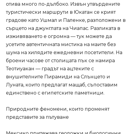
отива много по-дълбоко. Извън утвърдените
туристически маршрути в Юкатан се крият
градове като Ушмал и Паленке, разположени в
сърцето на джунглата на Чиапас. Разликата в
изживяването е огромна — тук можете да
усетите автентичната мистика на маите без
шума на хилядите ежедневни посетители. На
броени часове от столицата пък се намира
Теотиуакан — градът на ацтеките с
внушителните Пирамиди на Слънцето и
Луната, които предлагат мащаб, съпоставим
единствено с египетските паметници.
Природните феномени, които променят
представите за пътуване
Мексико притежава геоложки и биологични