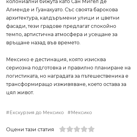
колониални бижута като Сан Мигел де
Алиенде и Гуанахуато. Със своята барокова
архитектура, калдъръмени улици и цветни
фасади, тези градове предлагат спокойно
темпо, артистична атмосфера и усещане за
връщане назад във времето.
Мексико е дестинация, която изисква
сериозна подготовка и правилно планиране на
логистиката, но наградата за пътешественика е
трансформиращо изживяване, което остава за
цял живот.
Екскурзия до Мексико
Мексико
Оцени тази статия