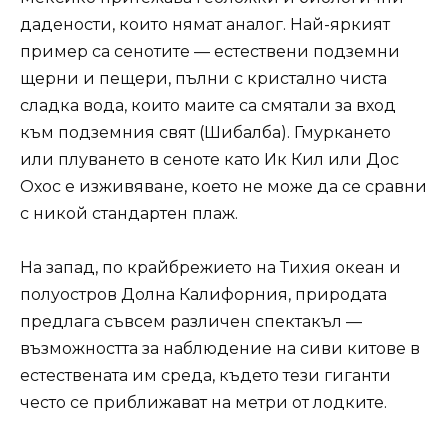
дадености, които нямат аналог. Най-яркият
пример са сенотите — естествени подземни
щерни и пещери, пълни с кристално чиста
сладка вода, които маите са смятали за вход
към подземния свят (Шибалба). Гмуркането
или плуването в сеноте като Ик Кил или Дос
Охос е изживяване, което не може да се сравни
с никой стандартен плаж.
На запад, по крайбрежието на Тихия океан и
полуостров Долна Калифорния, природата
предлага съвсем различен спектакъл —
възможността за наблюдение на сиви китове в
естествената им среда, където тези гиганти
често се приближават на метри от лодките.