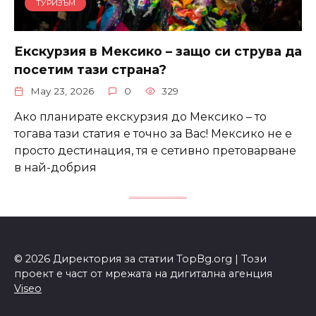
ТУРИЗЪМ
Екскурзия в Мексико – защо си струва да
посетим тази страна?
May 23, 2026
0
329
Ако планирате екскурзия до Мексико – то
тогава тази статия е точно за Вас! Мексико не е
просто дестинация, тя е сетивно претоварване
в най-добрия
© 2026 Директория за статии TopBg.org | Този
проект е част от мрежата на дигитална агенция
Viseo