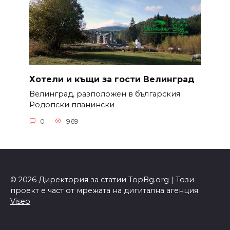
Хотели и къщи за гости Велинград
Велинград, разположен в българския
Родопски планински
0
969
© 2026 Директория за статии TopBg.org | Този
проект е част от мрежата на дигитална агенция
Viseo