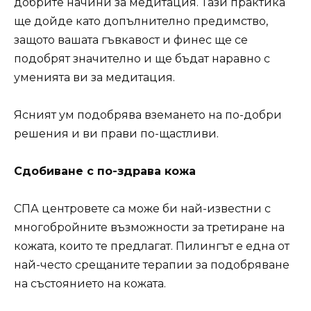
добрите начини за медитация. Тази практика
ще дойде като допълнително предимство,
защото вашата гъвкавост и финес ще се
подобрят значително и ще бъдат наравно с
уменията ви за медитация.
Ясният ум подобрява вземането на по-добри
решения и ви прави по-щастливи.
Сдобиване с по-здрава кожа
СПА центровете са може би най-известни с
многобройните възможности за третиране на
кожата, които те предлагат. Пилингът е една от
най-често срещаните терапии за подобряване
на състоянието на кожата.