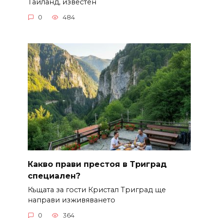
Тайланд, известен
0
484
Какво прави престоя в Триград
специален?
Къщата за гости Кристал Триград ще
направи изживяването
0
364