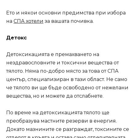
Ето и някои основни предимства при избора
на
СПА хотели
за вашата почивка.
Детокс
Детоксикацията е премахването на
нездравословните и токсични вещества от
тялото. Няма по-добро място за това от СПА
център, специализиран в тази област. Не само
че тялото ви ще бъде освободено от нежелани
вещества, но и можете да отслабнете.
По време на детоксикацията тялото ще
преобразува мастните резерви в енергия.
Докато мазнините се разграждат, токсините се
отделят в кръвта и остава само отделителната