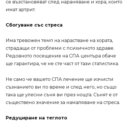
се възстановяват след нараняване и хора, които
имат артрит.
Сбогуване със стреса
Има тревожен темп на нарастване на хората,
страдащи от проблеми с психичното здраве.
Редовното посещение на СПА центъра обаче
ще гарантира, че не сте част от тази статистика.
Не само че вашето СПА лечение ще изчисти
съзнанието ви по време и след него, но също
така ще улесни съня ви през нощта. Сънят е от
съществено значение за намаляване на стреса.
Редуциране на теглото