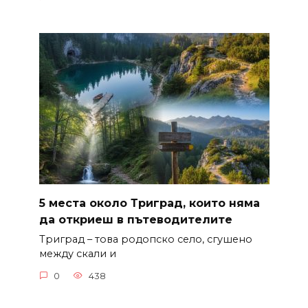
5 места около Триград, които няма
да откриеш в пътеводителите
Триград – това родопско село, сгушено
между скали и
0
438