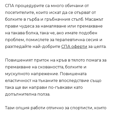
СПА процедурите са много обичани от
посетителите, които искат да се отърват от
болките в гърба и гръбначния стълб. Масажът
прави чудеса за намаляване или премахване
на такава болка, така че, ако имате подобен
проблем, помислете за терапевтична сесия и
разгледайте най-добрите
СПА оферти
за целта.
Повишеният приток на кръв в тялото помага за
премахване на сковаността, болките и
мускулното напрежение. Повишената
еластичност на тъканите впоследствие също
така ще ви направи по-гъвкави като
допълнителна полза.
Тази опция работи отлично за спортисти, които