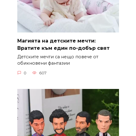
Магията на детските мечти:
Вратите към един по-добър свят
Детските мечти са нещо повече от
обикновени фантазии
0
607