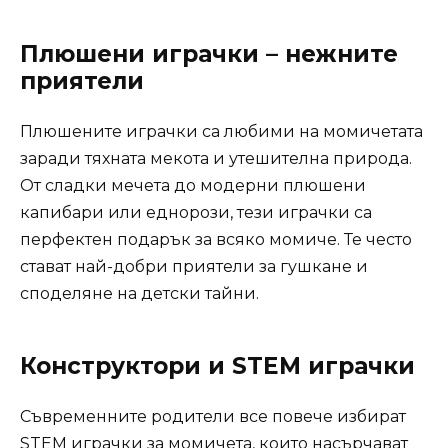
Плюшени играчки – нежните
приятели
Плюшените играчки са любими на момичетата
заради тяхната мекота и утешителна природа.
От сладки мечета до модерни плюшени
капибари или еднорози, тези играчки са
перфектен подарък за всяко момиче. Те често
стават най-добри приятели за гушкане и
споделяне на детски тайни.
Конструктори и STEM играчки
Съвременните родители все повече избират
STEM играчки за момичета, които насърчават