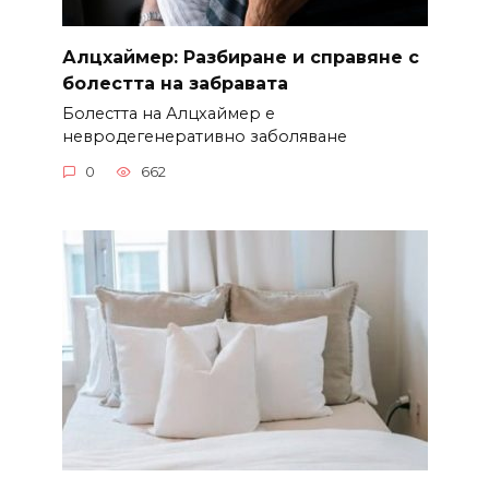
Алцхаймер: Разбиране и справяне с
болестта на забравата
Болестта на Алцхаймер е
невродегенеративно заболяване
0
662