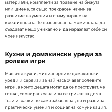
материали, комплекти за правене на бижута
или шиене, са също прекрасен начин за
развитие на умения и стимулиране на
креативността. Те позволяват на момичетата да
създават нещо уникално и да изразяват себе си
чрез изкуство.
Кухни и домакински уреди за
ролеви игри
Малките кухни, миниатюрните домакински
уреди и сервизи за чай насърчават ролевите
игри, в които децата могат да се преструват, че
готвят, сервират храна или се грижат за дома.
Тези играчки не само забавляват, но и развиват
практически умения и социална комуникация.