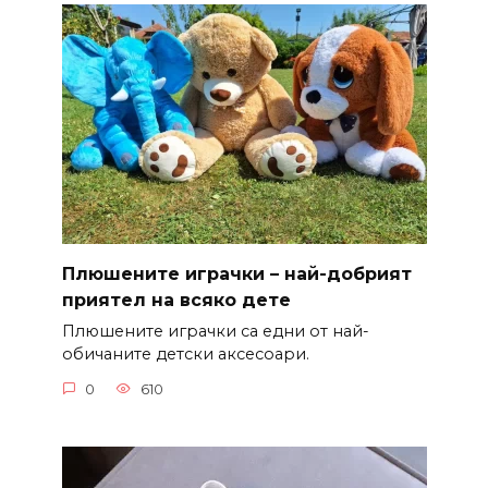
Плюшените играчки – най-добрият
приятел на всяко дете
Плюшените играчки са едни от най-
обичаните детски аксесоари.
0
610