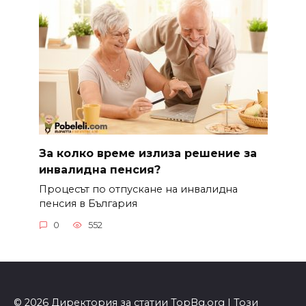
За колко време излиза решение за
инвалидна пенсия?
Процесът по отпускане на инвалидна
пенсия в България
0
552
© 2026 Директория за статии TopBg.org | Този