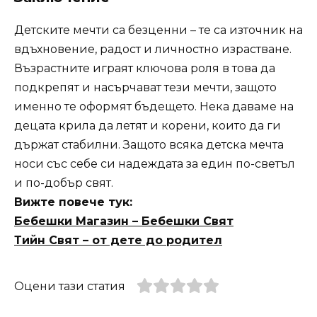
Детските мечти са безценни – те са източник на
вдъхновение, радост и личностно израстване.
Възрастните играят ключова роля в това да
подкрепят и насърчават тези мечти, защото
именно те оформят бъдещето. Нека даваме на
децата крила да летят и корени, които да ги
държат стабилни. Защото всяка детска мечта
носи със себе си надеждата за един по-светъл
и по-добър свят.
Вижте повече тук:
Бебешки Магазин – Бебешки Свят
Тийн Свят – от дете до родител
Оцени тази статия