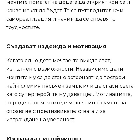
мечтите помагат на децата да открият кои са и
какво искат да бъдат. Те са пътеводител към
самореализация и начин да се справят с
трудностите.
Създават надежда и мотивация
Когато едно дете мечтае, то вижда свят,
изпълнен с възможности. Независимо дали
мечтите му са да стане астронавт, да построи
най-големия пясъчен замък или да спаси света
като супергерой, те му дават цел. Мотивацията,
породена от мечтите, е мощен инструмент за
справяне с предизвикателствата и за
изграждане на увереност.
Изграждат устойчивост