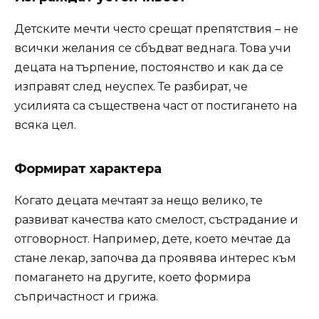
Детските мечти често срещат препятствия – не
всички желания се сбъдват веднага. Това учи
децата на търпение, постоянство и как да се
изправят след неуспех. Те разбират, че
усилията са съществена част от постигането на
всяка цел.
Формират характера
Когато децата мечтаят за нещо велико, те
развиват качества като смелост, състрадание и
отговорност. Например, дете, което мечтае да
стане лекар, започва да проявява интерес към
помагането на другите, което формира
съпричастност и грижа.