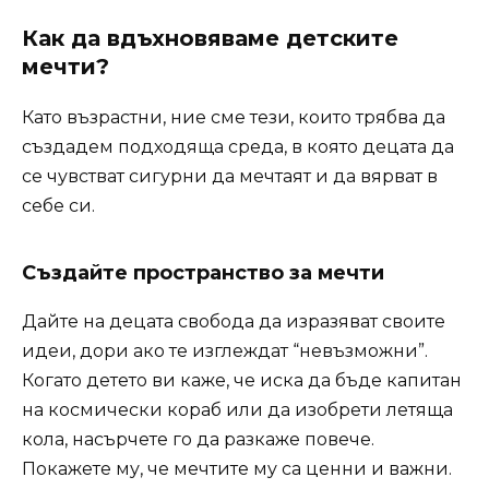
Как да вдъхновяваме детските
мечти?
Като възрастни, ние сме тези, които трябва да
създадем подходяща среда, в която децата да
се чувстват сигурни да мечтаят и да вярват в
себе си.
Създайте пространство за мечти
Дайте на децата свобода да изразяват своите
идеи, дори ако те изглеждат “невъзможни”.
Когато детето ви каже, че иска да бъде капитан
на космически кораб или да изобрети летяща
кола, насърчете го да разкаже повече.
Покажете му, че мечтите му са ценни и важни.