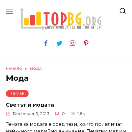
Skip
to
content
НАЧАЛО
»
МОДА
Мода
ЗДРАВЕ
Светът и модата
December 3, 2013
0
1.8k.
Темата за модата е сред тези, които привличат
най-много медийно внимание. Печатни медии