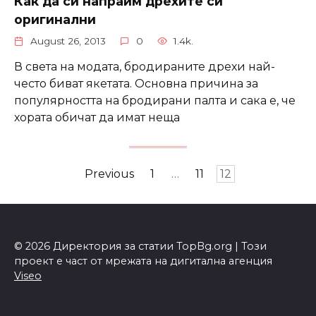
Как да си напраим дрехите си
оригинални
August 26, 2013
0
1.4k.
В света на модата, бродираните дрехи най-
често биват якетата. Основна причина за
популярността на бродирани палта и сака е, че
хората обичат да имат неща
Posts
Previous
1
…
11
12
navigation
© 2026 Директория за статии TopBg.org | Този
проект е част от мрежата на дигитална агенция
Viseo