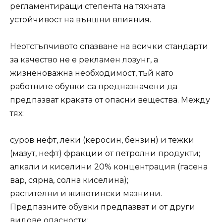
регламентиращи степента на тяхната
устойчивост на външни влияния.
Неотстъпчивото спазване на всички стандарти
за качество не е рекламен лозунг, а
жизненоважна необходимост, тъй като
работните обувки са предназначени да
предпазват краката от опасни вещества. Между
тях:
суров нефт, леки (керосин, бензин) и тежки
(мазут, нефт) фракции от петролни продукти;
алкали и киселини 20% концентрация (гасена
вар, сярна, солна киселина);
растителни и животински мазнини.
Предпазните обувки предпазват и от други
видове опасности: