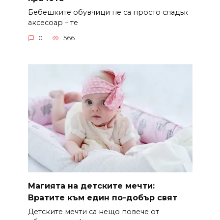
Бебешките обувчици не са просто сладък
аксесоар – те
0
566
Магията на детските мечти:
Вратите към един по-добър свят
Детските мечти са нещо повече от