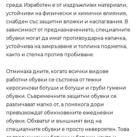
среда. Изработен е от издръжливи материали,
устойчиви на физически и химични влияния,
снабден със защитни вложки и наслагвания. В
зависимост от предназначението, специалните
обувки могат да имат противоударна капачка,
устойчива на замръзване и топлина подметка,
както и стелка против пробиване.
Отминаха дните, когато всички видове
работни обувки се състоеха от тежки
керосинови ботуши и ботуши и груби гумени
обувки. Съвременните защитни обувки се
различават малко от, а понякога дори
превъзхождат обикновените ежедневни
обувки. Обхватът и външният вид на
специалните обувки е просто невероятен. Това