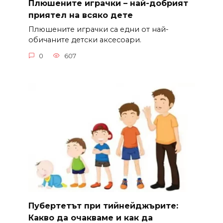
Плюшените играчки – най-добрият
приятел на всяко дете
Плюшените играчки са едни от най-
обичаните детски аксесоари.
0
607
Пубертетът при тийнейджърите:
Какво да очакваме и как да