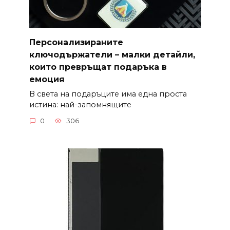
Персонализираните
ключодържатели – малки детайли,
които превръщат подаръка в
емоция
В света на подаръците има една проста
истина: най-запомнящите
0
306