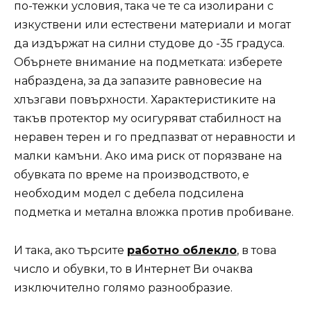
по-тежки условия, така че те са изолирани с
изкуствени или естествени материали и могат
да издържат на силни студове до -35 градуса.
Обърнете внимание на подметката: изберете
набраздена, за да запазите равновесие на
хлъзгави повърхности. Характеристиките на
такъв протектор му осигуряват стабилност на
неравен терен и го предпазват от неравности и
малки камъни. Ако има риск от порязване на
обувката по време на производството, е
необходим модел с дебела подсилена
подметка и метална вложка против пробиване.
И така, ако търсите
работно облекло
, в това
число и обувки, то в Интернет Ви очаква
изключително голямо разнообразие.