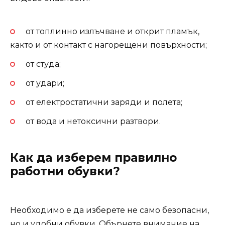
от топлинно излъчване и открит пламък,
както и от контакт с нагорещени повърхности;
от студа;
от удари;
от електростатични заряди и полета;
от вода и нетоксични разтвори.
Как да изберем правилно
работни обувки?
Необходимо е да изберете не само безопасни,
но и удобни обувки. Обърнете внимание на