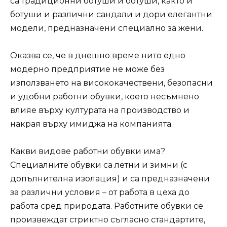
са традиционни ботуши и ботуши, както и
ботуши и различни сандали и дори елегантни
модели, предназначени специално за жени.
Оказва се, че в днешно време нито едно
модерно предприятие не може без
използването на висококачествени, безопасни
и удобни работни обувки, което несъмнено
влияе върху културата на производство и
накрая върху имиджа на компанията.
Какви видове работни обувки има?
Специалните обувки са летни и зимни (с
допълнителна изолация) и са предназначени
за различни условия – от работа в цеха до
работа сред природата. Работните обувки се
произвеждат стриктно съгласно стандартите,