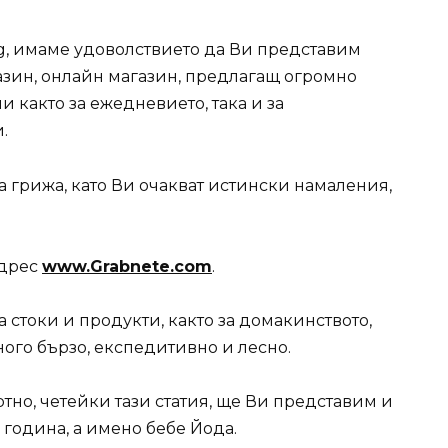
g, имаме удоволствието да Ви представим
зин, онлайн магазин, предлагащ огромно
 както за ежедневието, така и за
.
а грижа, като Ви очакват истински намаления,
адрес
www.Grabnete.com
.
 стоки и продукти, както за домакинството,
много бързо, експедитивно и лесно.
ртно, четейки тази статия, ще Ви представим и
 година, а имено бебе Йода.