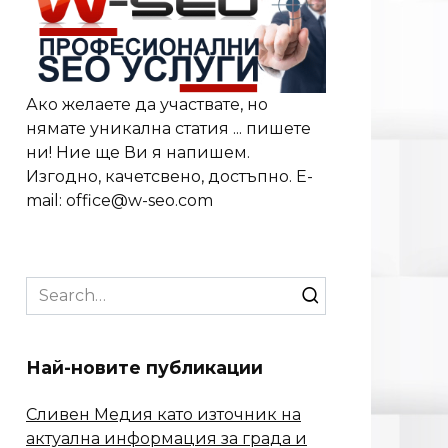
Ако желаете да участвате, но
нямате уникална статия ... пишете
ни! Ние ще Ви я напишем.
Изгодно, качетсвено, достъпно. E-
mail: office@w-seo.com
Search
for:
Най-новите публикации
Сливен Медия като източник на
актуална информация за града и