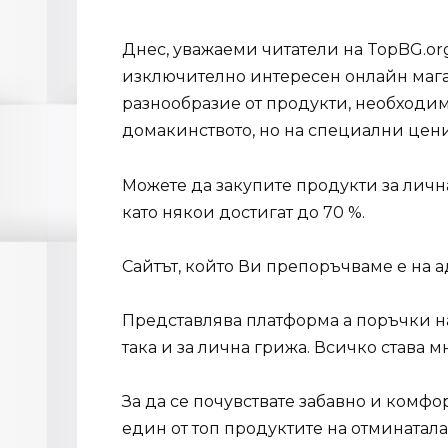
Днес, уважаеми читатели на TopBG.or
изключително интересен онлайн мага
разнообразие от продукти, необходими
домакинството, но на специални цени
Можете да закупите продукти за личн
като някои достигат до 70 %.
Сайтът, който Ви препоръчваме е на 
Представлява платформа а поръчки на
така и за лична грижа. Всичко става 
За да се почувствате забавно и комфо
един от топ продуктите на отминатала