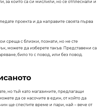
ти, за които са си мислили, но се отплеснали и
ледате проекта и да направите своята първа
ои среща с близки, познати, но не сте
рък, можете да изберете такъв. Представени са
ряване, било то с повод, или без повод.
исаното
те, но тъй като магазините, предлагащи
ожете да се насочите в един, от който да
чин ще спестите време и пари, най – вече от