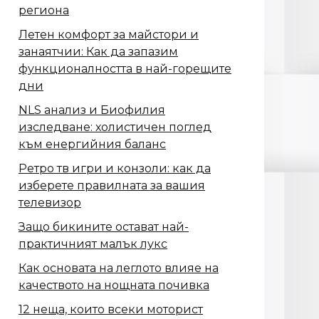
региона
Летен комфорт за майстори и
занаятчии: Как да запазим
функционалността в най-горещите
дни
NLS анализ и Биофилия
изследване: холистичен поглед
към енергийния баланс
Ретро тв игри и конзоли: как да
изберете правилната за вашия
телевизор
Защо бикините остават най-
практичният малък лукс
Как основата на леглото влияе на
качеството на нощната почивка
12 неща, които всеки моторист