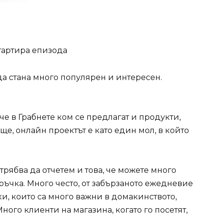
стартира епизода
да стана много популярен и интересен.
е в Грабнете ком се предлагат и продукти,
ще, онлайн проектът е като един мол, в който
трябва да отчетем и това, че можете много
ръчка. Много често, от забързаното ежедневие
и, които са много важни в домакинството,
ного клиенти на магазина, когато го посетят,