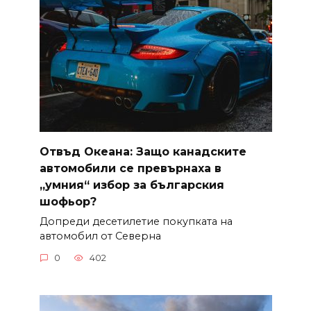
Отвъд Океана: Защо канадските
автомобили се превърнаха в
„умния“ избор за българския
шофьор?
Допреди десетилетие покупката на
автомобил от Северна
0
402