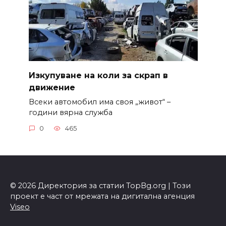
Изкупуване на коли за скрап в
движение
Всеки автомобил има своя „живот“ –
години вярна служба
0
465
© 2026 Директория за статии TopBg.org | Този
проект е част от мрежата на дигитална агенция
Viseo