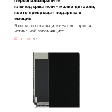
Персонализираните
ключодържатели – малки детайли,
които превръщат подаръка в
емоция
В света на подаръците има една проста
истина: най-запомнящите
0
309