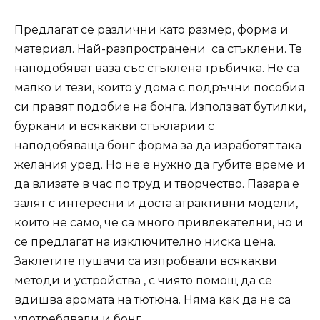
Предлагат се различни като размер, форма и
материал. Най-разпространени са стъклени. Те
наподобяват ваза със стъклена тръбичка. Не са
малко и тези, които у дома с подръчни пособия
си правят подобие на бонга. Използват бутилки,
буркани и всякакви стъкларии с
наподобяваща бонг форма за да изработят така
желания уред. Но не е нужно да губите време и
да влизате в час по труд и творчество. Пазара е
залят с интересни и доста атрактивни модели,
които не само, че са много привлекателни, но и
се предлагат на изключително ниска цена.
Заклетите пушачи са изпробвали всякакви
методи и устройства , с чиято помощ да се
вдишва аромата на тютюна. Няма как да не са
употребявали и бонг.