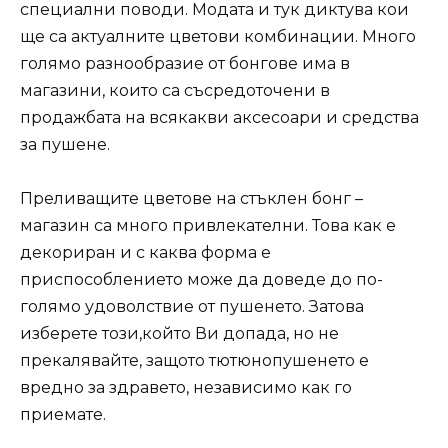
специални поводи. Модата и тук диктува кои
ще са актуалните цветови комбинации. Много
голямо разнообразие от бонгове има в
магазини, които са съсредоточени в
продажбата на всякакви аксесоари и средства
за пушене.
Преливащите цветове на стъклен бонг –
магазин са много привлекателни. Това как е
декориран и с каква форма е
приспособлението може да доведе до по-
голямо удоволствие от пушенето. Затова
изберете този,който Ви допада, но не
прекалявайте, защото тютюнопушенето е
вредно за здравето, независимо как го
приемате.