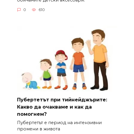
обичаните детски аксесоари.
0
610
Пубертетът при тийнейджърите:
Какво да очакваме и как да
помогнем?
Пубертетът е период на интензивни
промени в живота