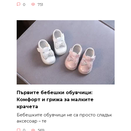
0
751
Първите бебешки обувчици:
Комфорт и грижа за малките
крачета
Бебешките обувчици не са просто сладък
аксесоар – те
0
569