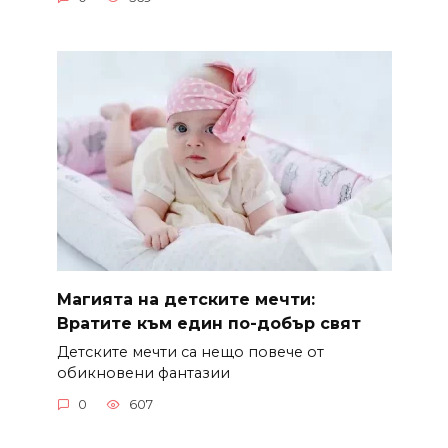
Магията на детските мечти:
Вратите към един по-добър свят
Детските мечти са нещо повече от
обикновени фантазии
0
607