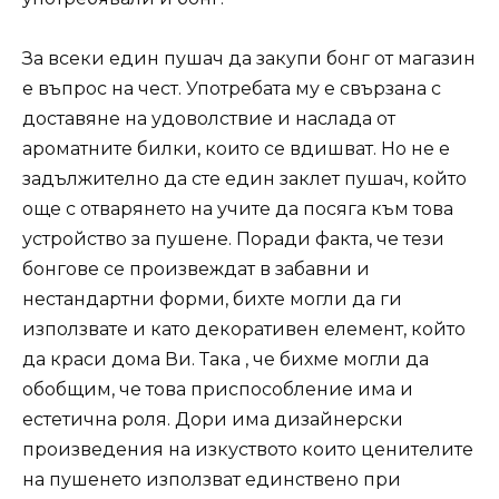
За всеки един пушач да закупи бонг от магазин
е въпрос на чест. Употребата му е свързана с
доставяне на удоволствие и наслада от
ароматните билки, които се вдишват. Но не е
задължително да сте един заклет пушач, който
още с отварянето на учите да посяга към това
устройство за пушене. Поради факта, че тези
бонгове се произвеждат в забавни и
нестандартни форми, бихте могли да ги
използвате и като декоративен елемент, който
да краси дома Ви. Така , че бихме могли да
обобщим, че това приспособление има и
естетична роля. Дори има дизайнерски
произведения на изкуството които ценителите
на пушенето използват единствено при