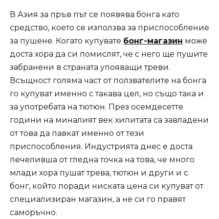
В Азия за пръв път се появява бонга като
средство, което се използва за приспособление
за пушене. Когато купувате
бонг-магазин
може
доста хора да си помислят, че с него ще пушите
забранени в страната упояващи треви.
Всъщност голяма част от ползвателите на бонга
го купуват именно с такава цел, но също така и
за употребата на тютюн. През осемдесетте
години на миналият век хипитата са завладени
от това да павкат именно от тези
приспособления. Индустрията днес е доста
печеливша от гледна точка на това, че много
млади хора пушат трева, тютюн и други и с
бонг, който поради ниската цена си купуват от
специализиран магазин, а не си го правят
саморъчно.