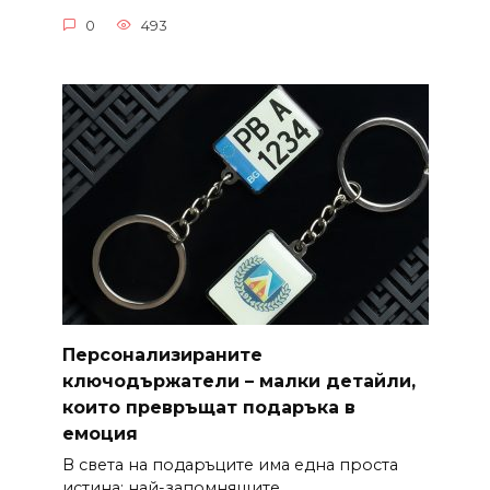
0
493
Персонализираните
ключодържатели – малки детайли,
които превръщат подаръка в
емоция
В света на подаръците има една проста
истина: най-запомнящите