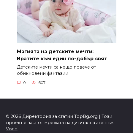
Магията на детските мечти:
Вратите към един по-добър свят
Детските мечти са нещо повече от
обикновени фантазии
0
607
© 2026 Директория за статии TopBg.org | Този
проект е част от мрежата на дигитална агенция
Viseo