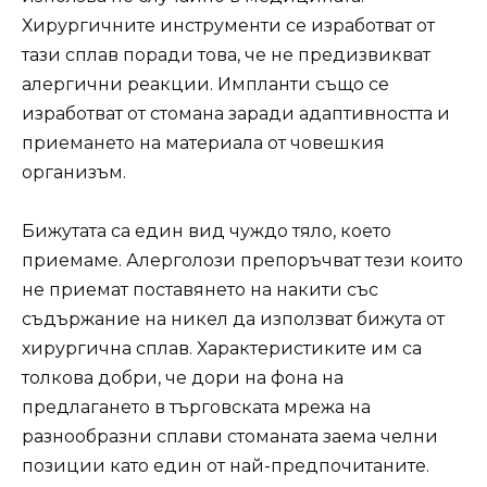
Хирургичните инструменти се изработват от
тази сплав поради това, че не предизвикват
алергични реакции. Импланти също се
изработват от стомана заради адаптивността и
приемането на материала от човешкия
организъм.
Бижутата са един вид чуждо тяло, което
приемаме. Алерголози препоръчват тези които
не приемат поставянето на накити със
съдържание на никел да използват бижута от
хирургична сплав. Характеристиките им са
толкова добри, че дори на фона на
предлагането в търговската мрежа на
разнообразни сплави стоманата заема челни
позиции като един от най-предпочитаните.