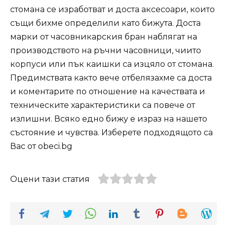
стомана се изработват и доста аксесоари, които
същи бихме определили като бижута. Доста
марки от часовникарския бран наблягат на
производството на ръчни часовници, чиито
корпуси или пък каишки са изцяло от стомана.
Предимствата както вече отбелязахме са доста
и коментарите по отношение на качествата и
техническите характеристики са повече от
излишни. Всяко едно бижу е израз на нашето
състояние и чувства. Изберете подходящото са
Вас от obeci.bg
Оцени тази статия