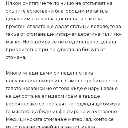
Някои смятат, че те по нищо не отстъпват на
скъпите естествени благородни метали, а
цената им е толкова достъпна, че ако за
пръстен от злато ще дадат стотици левове, то за
такъв от стомана ще изхарчат десетина пъти по-
малко. Но разбира се не е единствено цената
приоритетна при покупката на бижута от
стомана.
Много млади дами си падат по така
популярният пиърсинг. Самото пробиване на
тялото независимо от това къде е нарушаване
на целостта на епидермиса и е твърде
вероятно ако се поставят неподходящи бижута
то мястото да бъде инфектирано и възпалено.
Медицинската стомана е материал, който се
използва не случайно в медицината.