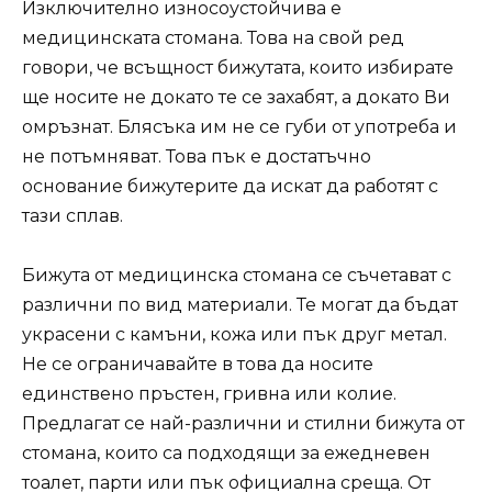
Изключително износоустойчива е
медицинската стомана. Това на свой ред
говори, че всъщност бижутата, които избирате
ще носите не докато те се захабят, а докато Ви
омръзнат. Блясъка им не се губи от употреба и
не потъмняват. Това пък е достатъчно
основание бижутерите да искат да работят с
тази сплав.
Бижута от медицинска стомана се съчетават с
различни по вид материали. Те могат да бъдат
украсени с камъни, кожа или пък друг метал.
Не се ограничавайте в това да носите
единствено пръстен, гривна или колие.
Предлагат се най-различни и стилни бижута от
стомана, които са подходящи за ежедневен
тоалет, парти или пък официална среща. От