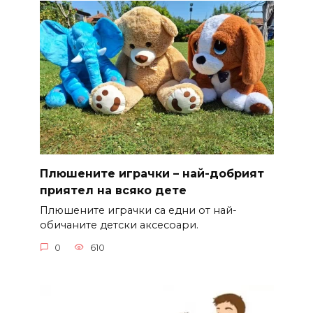
Плюшените играчки – най-добрият
приятел на всяко дете
Плюшените играчки са едни от най-
обичаните детски аксесоари.
0
610