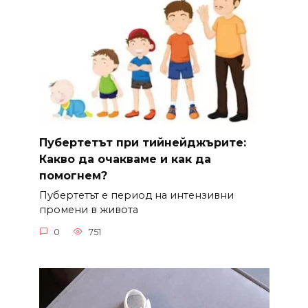
Пубертетът при тийнейджърите:
Какво да очакваме и как да
помогнем?
Пубертетът е период на интензивни
промени в живота
0
751