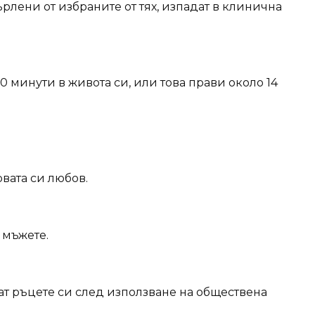
ърлени от избраните от тях, изпадат в клинична
0 минути в живота си, или това прави около 14
вата си любов.
 мъжете.
ат ръцете си след използване на обществена