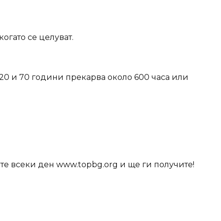
когато се целуват.
20 и 70 години прекарва около 600 часа или
те всеки ден www.topbg.org и ще ги получите!