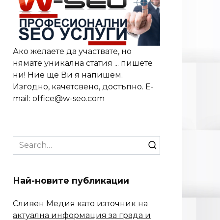
Ако желаете да участвате, но
нямате уникална статия ... пишете
ни! Ние ще Ви я напишем.
Изгодно, качетсвено, достъпно. E-
mail: office@w-seo.com
Search
for:
Най-новите публикации
Сливен Медия като източник на
актуална информация за града и