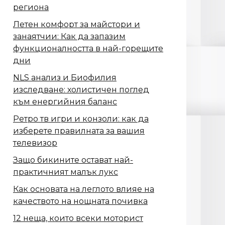
региона
Летен комфорт за майстори и
занаятчии: Как да запазим
функционалността в най-горещите
дни
NLS анализ и Биофилия
изследване: холистичен поглед
към енергийния баланс
Ретро тв игри и конзоли: как да
изберете правилната за вашия
телевизор
Защо бикините остават най-
практичният малък лукс
Как основата на леглото влияе на
качеството на нощната почивка
12 неща, които всеки моторист