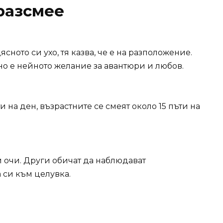
 разсмее
сното си ухо, тя казва, че е на разположение.
но е нейното желание за авантюри и любов.
 на ден, възрастните се смеят около 15 пъти на
ни очи. Други обичат да наблюдават
 си към целувка.