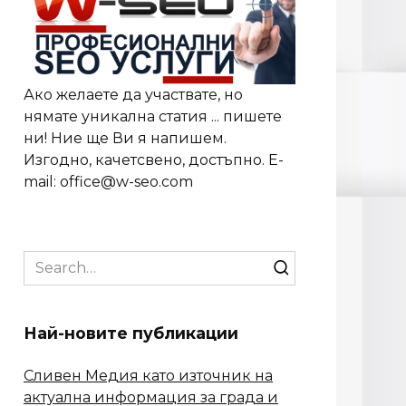
Ако желаете да участвате, но
нямате уникална статия ... пишете
ни! Ние ще Ви я напишем.
Изгодно, качетсвено, достъпно. E-
mail: office@w-seo.com
Search
for:
Най-новите публикации
Сливен Медия като източник на
актуална информация за града и