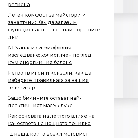
региона
Летен комфорт за майстори и
занаятчии: Как да запазим
функционалността в най-горещите
дни
NLS анализ и Биофилия
изследване: холистичен поглед
към енергийния баланс
Ретро тв игри и конзоли: как да
изберете правилната за вашия
телевизор
Защо бикините остават най-
практичният малък лукс
Как основата на леглото влияе на
качеството на нощната почивка
12 неща, които всеки моторист