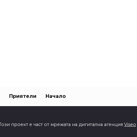
Приятели
Начало
Този проект е част от мрежата на дигитална агенция
Viseo