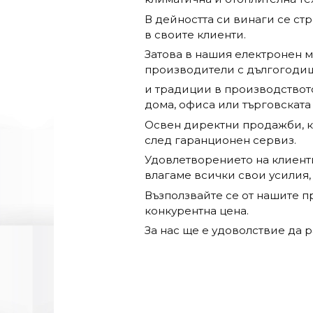
В дейността си винаги се ст
в своите клиенти.
Затова в нашия електронен 
производители с дългогоди
и традиции в производството
дома, офиса или търговската
Освен директни продажби, к
след гаранционен сервиз.
Удовлетворението на клиенти
влагаме всички свои усилия, 
Възползвайте се от нашите 
конкурентна цена.
За нас ще е удоволствие да р