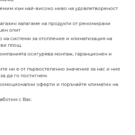
ремим към най-високо ниво на удовлетвореност
магазин залагаме на продукти от реномирани
шен опит
 на системи за отопление и климатизация на
 ви площ.
омпанията осигурява монтаж, гаранционен и
те ни е от първостепенно значение за нас и ние
за да го постигнем.
промоционални оферти и поръчайте климатик на
аботим с Вас.