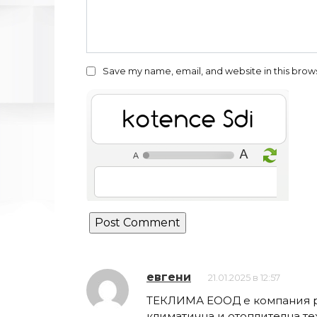
Save my name, email, and website in this brow
uCl4f94 qVe
евгени
21.01.2025 в 12:57
ТЕКЛИМА ЕООД e компания ра
климатична и отоплителна те