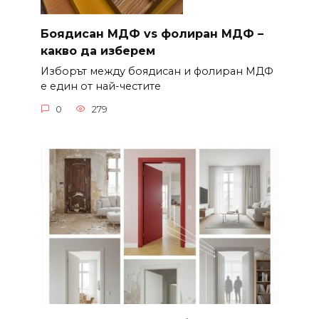
Боядисан МДФ vs фолиран МДФ –
какво да изберем
Изборът между боядисан и фолиран МДФ
е един от най-честите
0
279