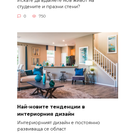
Искате да вдъхнете нов живот на
студените и празни стени?
0
750
Най-новите тенденции в
интериорния дизайн
Интериорният дизайн е постоянно
развиваща се област