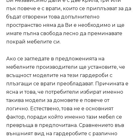
Ви независимо дали е с две крила, три или
пък повече е с врати, които се приплъзват за да
бъдат отворени това допълнително
пространство няма да Ви е необходимо и ще
имате пълна свобода лесно да преминавате
покрай мебелите си.
Ако се загледате в предложенията на
мебелните производители ще установите, че
всъщност моделите на тези гардероби с
плъзгащи се врати преобладават. Причината е
ясна и това, че потребители избират именно
такива модели за домовете е повече от
логично. Естествено, това не е основният
фактор, поради който именно тази мебел се
превръща в предпочитана. Сравнението във
външният вид на гардеробите с различно