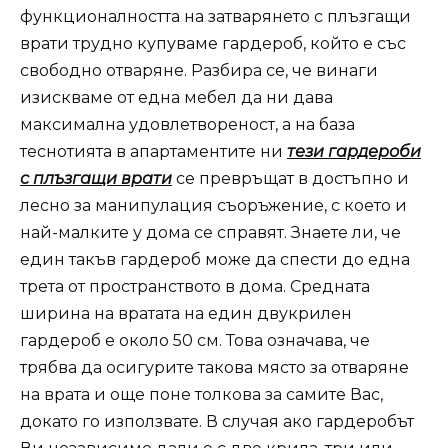
функционалността на затварянето с плъзгащи
врати трудно купуваме гардероб, който е със
свободно отваряне. Разбира се, че винаги
изискваме от една мебел да ни дава
максимална удовлетвореност, а на база
теснотията в апартаментите ни
тези гардероби
с плъзгащи врати
се превръщат в достъпно и
лесно за манипулация съоръжение, с което и
най-малките у дома се справят. Знаете ли, че
един такъв гардероб може да спести до една
трета от пространството в дома. Средната
ширина на вратата на един двукрилен
гардероб е около 50 см. Това означава, че
трябва да осигурите такова място за отваряне
на врата и още поне толкова за самите Вас,
докато го използвате. В случая ако гардеробът