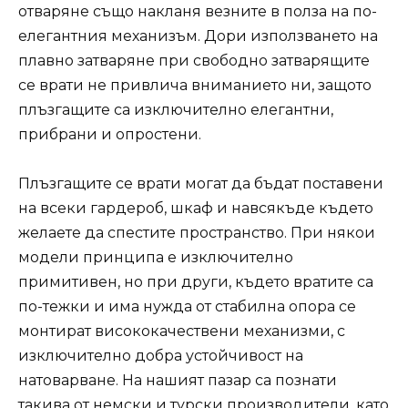
отваряне също накланя везните в полза на по-
елегантния механизъм. Дори използването на
плавно затваряне при свободно затварящите
се врати не привлича вниманието ни, защото
плъзгащите са изключително елегантни,
прибрани и опростени.
Плъзгащите се врати могат да бъдат поставени
на всеки гардероб, шкаф и навсякъде където
желаете да спестите пространство. При някои
модели принципа е изключително
примитивен, но при други, където вратите са
по-тежки и има нужда от стабилна опора се
монтират висококачествени механизми, с
изключително добра устойчивост на
натоварване. На нашият пазар са познати
такива от немски и турски производители, като