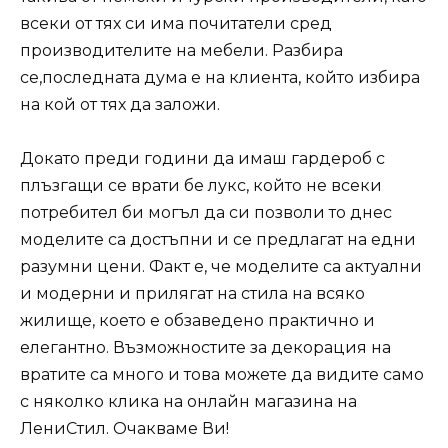
всеки от тях си има почитатели сред
производителите на мебели. Разбира
се,последната дума е на клиента, който избира
на кой от тях да заложи.
Докато преди години да имаш гардероб с
плъзгащи се врати бе лукс, който не всеки
потребител би могъл да си позволи то днес
моделите са достъпни и се предлагат на едни
разумни цени. Факт е, че моделите са актуални
и модерни и прилягат на стила на всяко
жилище, което е обзаведено практично и
елегантно. Възможностите за декорация на
вратите са много и това можете да видите само
с няколко клика на онлайн магазина на
ЛениСтил. Очакваме Ви!