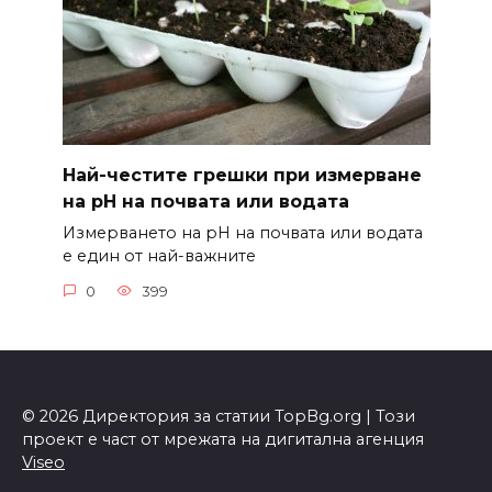
Най-честите грешки при измерване
на pH на почвата или водата
Измерването на pH на почвата или водата
е един от най-важните
0
399
© 2026 Директория за статии TopBg.org | Този
проект е част от мрежата на дигитална агенция
Viseo