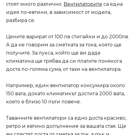
стоят много различно.
Вентилаторите
са една
идея по-евтини, в зависимост от модела,
разбира се.
Цените варират от 100 лв стигайки и до 2000лв.
А да не говорим за сметката за тока, която ще
получите. За лукса, който ще ви даде
климатика ще трябва да си платите понякога
доста по-голяма сума, от тази на вентилатора.
Например, един вентилатор консумира около
150 вата, докато климатикът достига 2000 вата,
което е близо 10 пъти повече.
Таванните вентилатори са едно доста красиво,
ретро и евтино допълнение за вашата стая. Ще
ви спестят доста от сметка за ток, а пък и