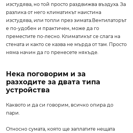
изстудява, но той просто раздвижва въздуха. За
разлика от него климатикът наистина
изстудява, или топли през зимата.Вентилаторът
е по-удобен и практичен, може да го
преместите по-лесно. Климатикът се слага на
стената и както се казва не мърда от там. Просто
няма начин да го пренесете някъде.
Нека поговорим и за
разходите за двата типа
устройства
Каквото и да си говорим, всичко опира до
пари.
Относно сумата, която ще заплатите нещата