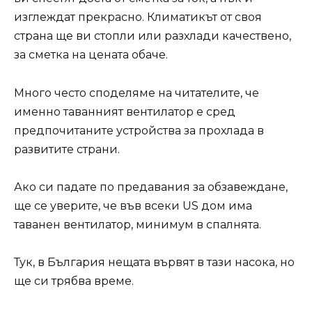
изглеждат прекрасно. Климатикът от своя
страна ще ви стопли или разхлади качествено,
за сметка на цената обаче.
Много често споделяме на читателите, че
именно таванният вентилатор е сред
предпочитаните устройства за прохлада в
развитите страни.
Ако си падате по предавания за обзавеждане,
ще се уверите, че във всеки US дом има
таванен вентилатор, минимум в спалнята.
Тук, в България нещата вървят в тази насока, но
ще си трябва време.