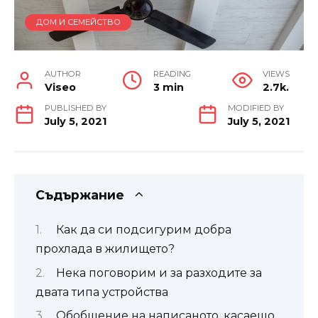
ДОМ И СЕМЕЙСТВО
AUTHOR
READING
VIEWS
Viseo
3 min
2.7k.
PUBLISHED BY
MODIFIED BY
July 5, 2021
July 5, 2021
Съдържание
Как да си подсигурим добра
прохлада в жилището?
Нека поговорим и за разходите за
двата типа устройства
Обобщение на написаното, касаещо