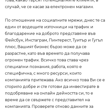
това, какво търсят потенциалните клиенти, в
случай, че се касае за електронен магазин.
По отношение на социалните мрежи, днес те са
един от водещите източници на трафик и
благодарение на доброто представяне във
Фейсбук, Инстаграм, Пинтерест, Туитър и Гугъл
плюс, Вашият бизнес бързо може да се
разрастне, като във времето да получава
огромен трафик. Всичко това става чрез
специални познания, работа, която е
специфична, с много ресурси, които
компанията притежава. Ако всичко това Ви се е
сторило добре и сте готови да инвестирате в
подобряване на онлайн дейността си, то е
време да се свържете с представител на
компанията. Проверете отново данните за