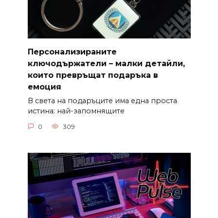
Персонализираните
ключодържатели – малки детайли,
които превръщат подаръка в
емоция
В света на подаръците има една проста
истина: най-запомнящите
0
309