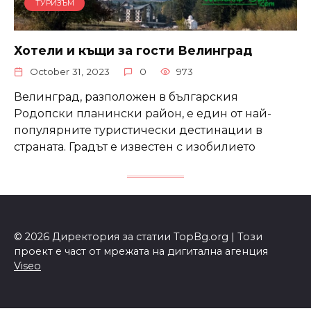
ТУРИЗЪМ
Хотели и къщи за гости Велинград
October 31, 2023
0
973
Велинград, разположен в българския
Родопски планински район, е един от най-
популярните туристически дестинации в
страната. Градът е известен с изобилието
© 2026 Директория за статии TopBg.org | Този
проект е част от мрежата на дигитална агенция
Viseo