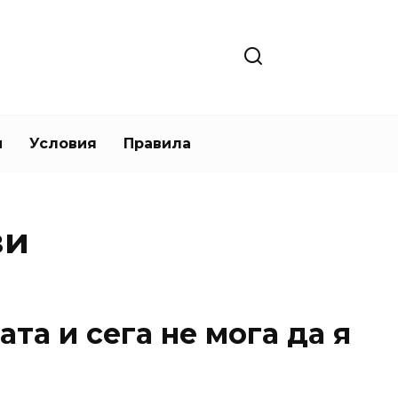
и
Условия
Правила
ви
та и сега не мога да я