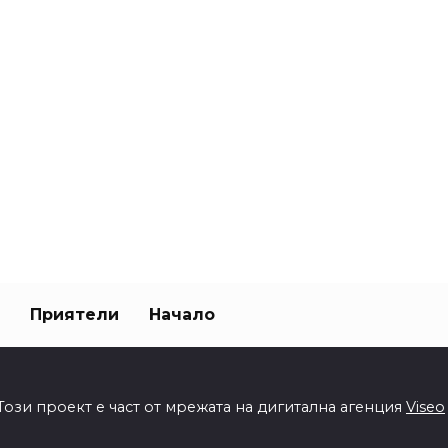
Приятели
Начало
Този проект е част от мрежата на дигитална агенция
Viseo