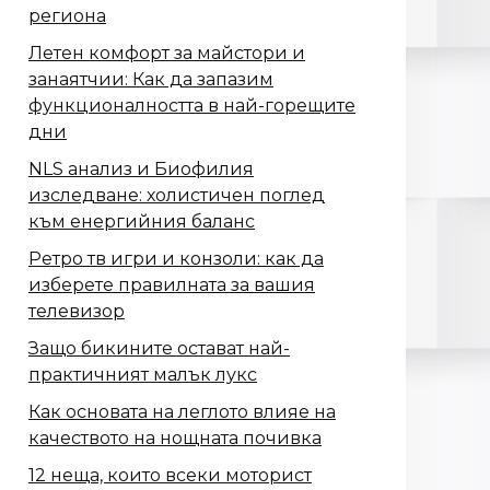
региона
Летен комфорт за майстори и
занаятчии: Как да запазим
функционалността в най-горещите
дни
NLS анализ и Биофилия
изследване: холистичен поглед
към енергийния баланс
Ретро тв игри и конзоли: как да
изберете правилната за вашия
телевизор
Защо бикините остават най-
практичният малък лукс
Как основата на леглото влияе на
качеството на нощната почивка
12 неща, които всеки моторист