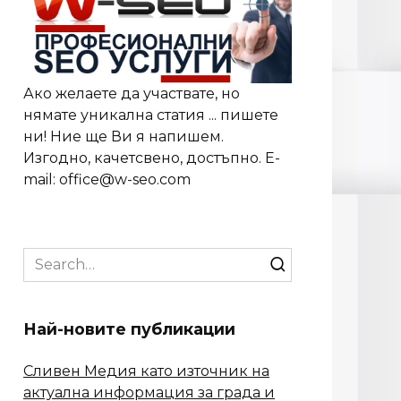
Ако желаете да участвате, но
нямате уникална статия ... пишете
ни! Ние ще Ви я напишем.
Изгодно, качетсвено, достъпно. E-
mail: office@w-seo.com
Search
for:
Най-новите публикации
Сливен Медия като източник на
актуална информация за града и