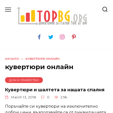
Skip
to
content
НАЧАЛО
»
КУВЕРТЮРИ ОНЛАЙН
кувертюри онлайн
ДОМ И СЕМЕЙСТВО
Кувертюри и шалтета за нашата спалня
March 13, 2018
0
2.9k.
Поръчайте си кувертюри на изключително
добри цени, възползвайте се от ликвидацията