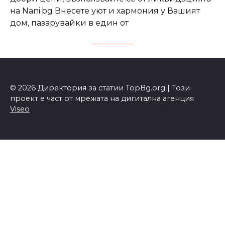
на Nani.bg Внесете уют и хармония у Вашият
дом, пазарувайки в един от
© 2026 Директория за статии TopBg.org | Този
проект е част от мрежата на дигитална агенция
Viseo