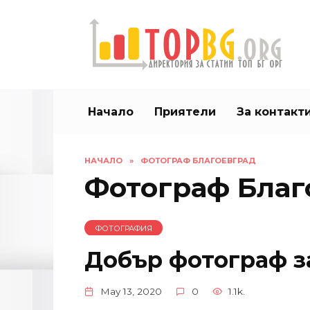
Skip
to
content
Начало
Приятели
За контакт
НАЧАЛО
»
ФОТОГРАФ БЛАГОЕВГРАД
Фотограф Благ
ФОТОГРАФИЯ
Добър фотограф з
May 13, 2020
0
1.1k.