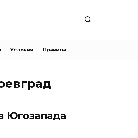
и
Условия
Правила
оевград
а Югозапада