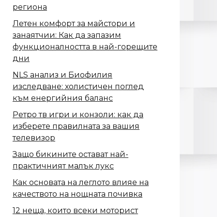
региона
Летен комфорт за майстори и
занаятчии: Как да запазим
функционалността в най-горещите
дни
NLS анализ и Биофилия
изследване: холистичен поглед
към енергийния баланс
Ретро тв игри и конзоли: как да
изберете правилната за вашия
телевизор
Защо бикините остават най-
практичният малък лукс
Как основата на леглото влияе на
качеството на нощната почивка
12 неща, които всеки моторист