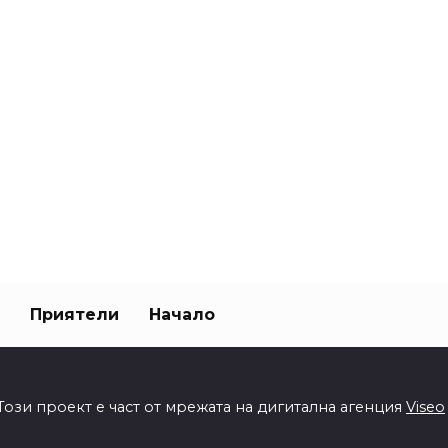
Приятели
Начало
Този проект е част от мрежата на дигитална агенция
Viseo