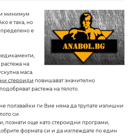
ли минимум
ко е така, но
 определено е
медикаменти,
 растежа на
скулна маса.
ни стероиди
повишават значително
 подобряват растежа на тялото.
 че ползвайки ги Вие няма да трупате излишни
лото си.
, познати още като стероидни програми,
обрите формата си и да изглеждате по един