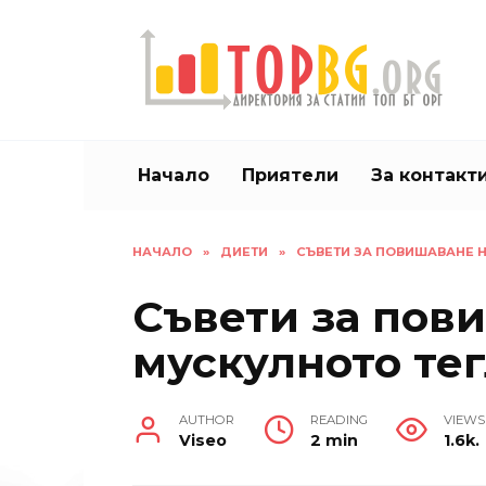
Skip
to
content
Начало
Приятели
За контакт
НАЧАЛО
»
ДИЕТИ
»
СЪВЕТИ ЗА ПОВИШАВАНЕ 
Съвети за пов
мускулното те
AUTHOR
READING
VIEWS
Viseo
2 min
1.6k.