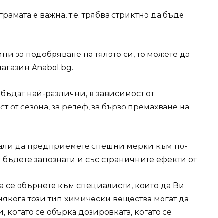
амата е важна, т.е. трябва стриктно да бъде
ни за подобряване на тялото си, то можете да
магазин Anabol.bg.
 бъдат най-различни, в зависимост от
т от сезона, за релеф, за бързо премахване на
, дали да предприемете спешни мерки към по-
а бъдете запознати и със страничните ефекти от
а се обърнете към специалисти, които да Ви
понякога този тип химически вещества могат да
, когато се обърка дозировката, когато се