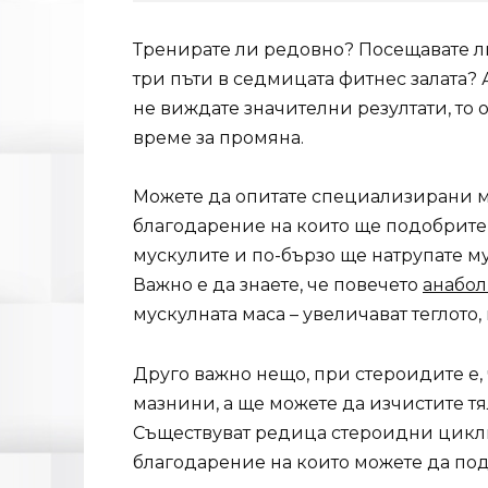
Тренирате ли редовно? Посещавате 
три пъти в седмицата фитнес залата? А
не виждате значителни резултати, то
време за промяна.
Можете да опитате специализирани 
благодарение на които ще подобрите
мускулите и по-бързо ще натрупате му
Важно е да знаете, че повечето
анабол
мускулната маса – увеличават теглото,
Друго важно нещо, при стероидите е,
мазнини, а ще можете да изчистите тя
Съществуват редица стероидни цикли
благодарение на които можете да под