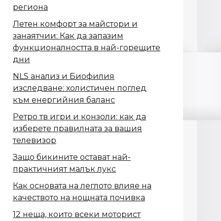
региона
Летен комфорт за майстори и
занаятчии: Как да запазим
функционалността в най-горещите
дни
NLS анализ и Биофилия
изследване: холистичен поглед
към енергийния баланс
Ретро тв игри и конзоли: как да
изберете правилната за вашия
телевизор
Защо бикините остават най-
практичният малък лукс
Как основата на леглото влияе на
качеството на нощната почивка
12 неща, които всеки моторист