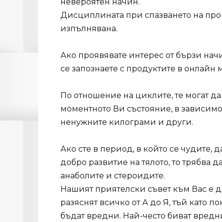
невероятен начин.
Дисциплината при спазването на прогр
изпълнявана.
Ако проявявате интерес от бързи начи
се запознаете с продуктите в онлайн 
По отношение на циклите, те могат да
моментното Ви състояние, в зависимос
ненужните килограми и други.
Ако сте в период, в който се чудите
добро развитие на тялото, то трябва д
анаболите и стероидите.
Нашият приятелски съвет към Вас е д
разяснят всичко от А до Я, тъй като 
бъдат вредни. Най-често биват вредни