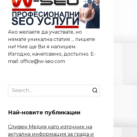
Ако желаете да участвате, но
нямате уникална статия ... пишете
ни! Ние ще Ви я напишем.
Изгодно, качетсвено, достъпно. E-
mail: office@w-seo.com
Search
for:
Най-новите публикации
Сливен Медия като източник на
актуална информация за града и