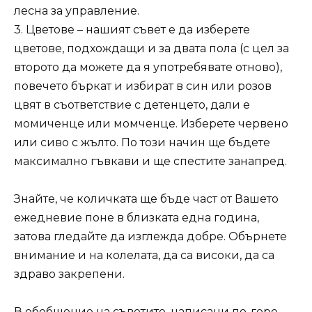
лесна за управление.
3. Цветове – нашият съвет е да изберете
цветове, подхождащи и за двата пола (с цел за
второто да можете да я употребявате отново),
повечето бъркат и избират в син или розов
цвят в съответствие с детенцето, дали е
момиченце или момченце. Изберете червено
или сиво с жълто. По този начин ще бъдете
максимално гъвкави и ще спестите занапред.
Знайте, че количката ще бъде част от Вашето
ежедневие поне в близката една година,
затова гледайте да изглежда добре. Обърнете
внимание и на колелата, да са високи, да са
здраво закрепени.
В обобщение на съветите, написани по-горе