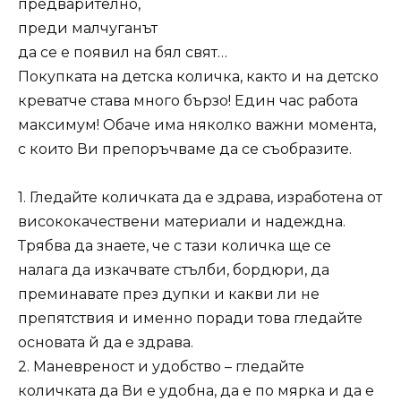
предварително,
преди малчуганът
да се е появил на бял свят…
Покупката на детска количка, както и на детско
креватче става много бързо! Един час работа
максимум! Обаче има няколко важни момента,
с които Ви препоръчваме да се съобразите.
1. Гледайте количката да е здрава, изработена от
висококачествени материали и надеждна.
Трябва да знаете, че с тази количка ще се
налага да изкачвате стълби, бордюри, да
преминавате през дупки и какви ли не
препятствия и именно поради това гледайте
основата й да е здрава.
2. Маневреност и удобство – гледайте
количката да Ви е удобна, да е по мярка и да е