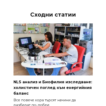
Сходни статии
NLS анализ и Биофилия изследване:
холистичен поглед към енергийния
баланс
Все повече хора търсят начини да
разберат по-добре