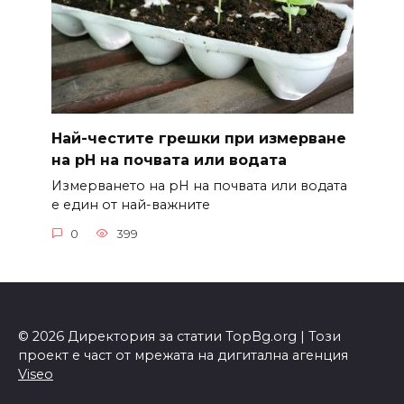
Най-честите грешки при измерване
на pH на почвата или водата
Измерването на pH на почвата или водата
е един от най-важните
0
399
© 2026 Директория за статии TopBg.org | Този
проект е част от мрежата на дигитална агенция
Viseo