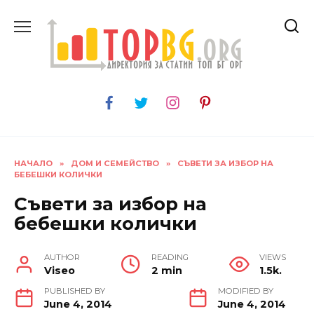
Skip
to
content
НАЧАЛО
»
ДОМ И СЕМЕЙСТВО
»
СЪВЕТИ ЗА ИЗБОР НА
БЕБЕШКИ КОЛИЧКИ
Съвети за избор на
бебешки колички
AUTHOR
READING
VIEWS
Viseo
2 min
1.5k.
PUBLISHED BY
MODIFIED BY
June 4, 2014
June 4, 2014