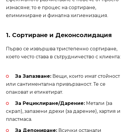
изнасяне; то е процес на сортиране,
елиминиране и финална хигиенизация.
1. Сортиране и Деконсолидация
Първо се извършва тристепенно сортиране,
което често става в сътрудничество с клиента:
За Запазване:
Вещи, които имат стойност
или сантиментална привързаност. Те се
опаковат и етикетират.
За Рециклиране/Дарение:
Метали (за
скрап), запазени дрехи (за дарение), хартия и
пластмаса.
За Депониране:
Всички останали