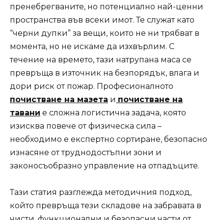
пренебрегваните, но потенциално най-ценни
пространства във всеки имот. Те служат като
“черни дупки” за вещи, които не ни трябват в
момента, но не искаме да изхвърлим. С
течение на времето, тази натрупана маса се
превръща в източник на безпорядък, влага и
дори риск от пожар. Професионалното
почистване на мазета
и
почистване на
тавани
е сложна логистична задача, която
изисква повече от физическа сила –
необходимо е експертно сортиране, безопасно
изнасяне от труднодостъпни зони и
законосъобразно управление на отпадъците.
Тази статия разглежда методичния подход,
който превръща тези складове на забравата в
чисти, функционални и безопасни части от