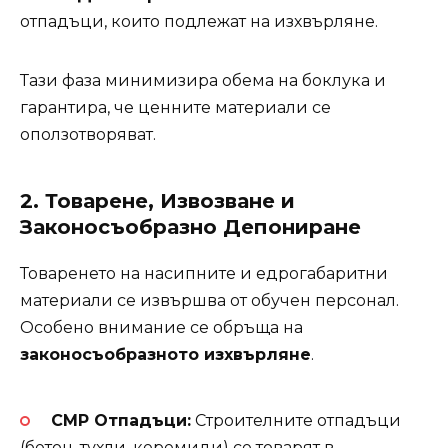
отпадъци, които подлежат на изхвърляне.
Тази фаза минимизира обема на боклука и
гарантира, че ценните материали се
оползотворяват.
2. Товарене, Извозване и
Законосъобразно Депониране
Товаренето на насипните и едрогабаритни
материали се извършва от обучен персонал.
Особено внимание се обръща на
законосъобразното изхвърляне
.
СМР Отпадъци:
Строителните отпадъци
(бетон, тухли, керемиди) се товарят в