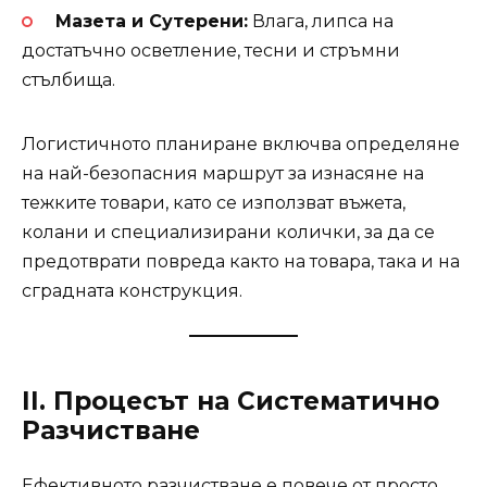
Мазета и Сутерени:
Влага, липса на
достатъчно осветление, тесни и стръмни
стълбища.
Логистичното планиране включва определяне
на най-безопасния маршрут за изнасяне на
тежките товари, като се използват въжета,
колани и специализирани колички, за да се
предотврати повреда както на товара, така и на
сградната конструкция.
II. Процесът на Систематично
Разчистване
Ефективното разчистване е повече от просто