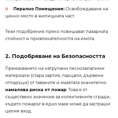
Перално Помещение:
Освобождаване на
ценно място в жилищната част.
Тези подобрения пряко повишават пазарната
стойност и привлекателността на имота.
2. Подобряване на Безопасността
Премахването на натрупани леснозапалими
материали (стара хартия, парцали, дървени
отпадъци) от таваните и мазетата значително
намалява риска от пожар
. Това е от
съществено значение за колективните сгради,
където пожарът в едно мазе може да застраши
целия вход.