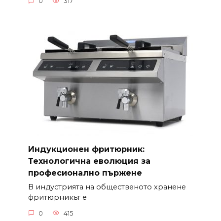
0
317
Индукционен фритюрник:
Технологична еволюция за
професионално пържене
В индустрията на общественото хранене
фритюрникът е
0
415