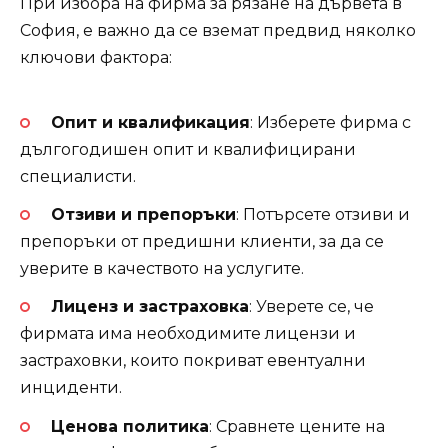
При избора на фирма за рязане на дървета в
София, е важно да се вземат предвид няколко
ключови фактора:
Опит и квалификация
: Изберете фирма с
дългогодишен опит и квалифицирани
специалисти.
Отзиви и препоръки
: Потърсете отзиви и
препоръки от предишни клиенти, за да се
уверите в качеството на услугите.
Лиценз и застраховка
: Уверете се, че
фирмата има необходимите лицензи и
застраховки, които покриват евентуални
инциденти.
Ценова политика
: Сравнете цените на