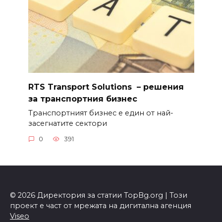
RTS Transport Solutions – решения
за транспортния бизнес
Транспортният бизнес е един от най-
засегнатите сектори
0
391
© 2026 Директория за статии TopBg.org | Този
проект е част от мрежата на дигитална агенция
Viseo