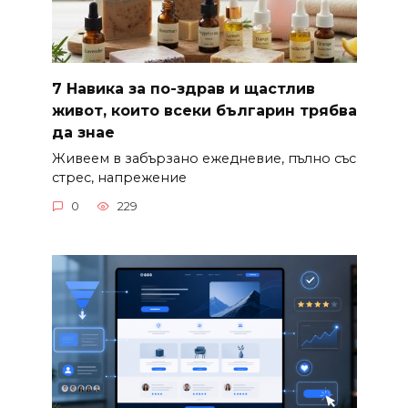
7 Навика за по-здрав и щастлив
живот, които всеки българин трябва
да знае
Живеем в забързано ежедневие, пълно със
стрес, напрежение
0
229