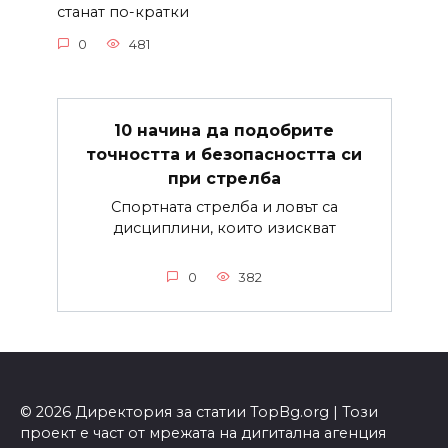
станат по-кратки
0
481
10 начина да подобрите
точността и безопасността си
при стрелба
Спортната стрелба и ловът са
дисциплини, които изискват
0
382
© 2026 Директория за статии TopBg.org | Този
проект е част от мрежата на дигитална агенция