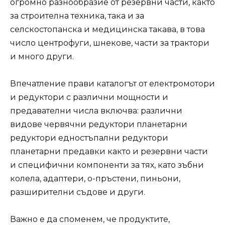
огромно разнообразие от резервни части, както
за строителна техника, така и за
селскостопанска и медицинска такава, в това
число центрофуги, шнекове, части за трактори
и много други.
Впечатление прави каталогът от електромотори
и редуктори с различни мощности и
предавателни числа включва: различни
видове червячни редуктори планетарни
редуктори едностъпални редуктори
планетарни предавки както и резервни части
и специфични компоненти за тях, като зъбни
колела, адаптери, о-пръстени, пиньони,
разширителни съдове и други.
Важно е да споменем, че продуктите,