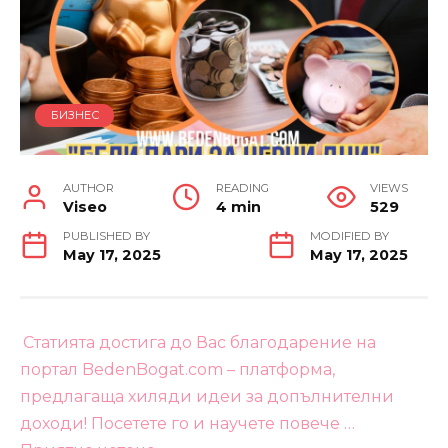
БИЗНЕС
AUTHOR
READING
VIEWS
Viseo
4 min
529
PUBLISHED BY
MODIFIED BY
May 17, 2025
May 17, 2025
Статията достига до Вас благодарение на
портал BedenBogat.com – платформа,
предлагаща хиляди идеи за допълнителни
доходи! Посетете го и научете повече …