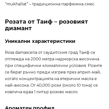
“mukhallat” – традиционна парфюмна смес.
Розата от Таиф – розовият
диамант
Уникални характеристики
Rosa damascena от саудитския град Таиф се
отглежда на 2000 метра надморска височина
при специфични климатични условия. Розите
се берат ръчно преди изгрев през април-май,
когато концентрацията на етерични масла е
най-висока. От 40,000 рози (около 10 тона) се
извлича едва 1 литър розово масло.
Ароматен профил