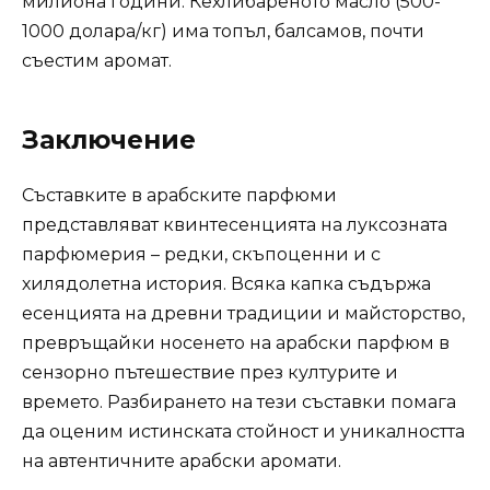
милиона години. Кехлибареното масло (500-
1000 долара/кг) има топъл, балсамов, почти
съестим аромат.
Заключение
Съставките в арабските парфюми
представляват квинтесенцията на луксозната
парфюмерия – редки, скъпоценни и с
хилядолетна история. Всяка капка съдържа
есенцията на древни традиции и майсторство,
превръщайки носенето на арабски парфюм в
сензорно пътешествие през културите и
времето. Разбирането на тези съставки помага
да оценим истинската стойност и уникалността
на автентичните арабски аромати.