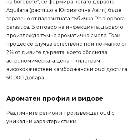
на боговете”, се формира когато дървото
Aquilaria (растящо в Югоизточна Азия) бъде
заразено от паразитната гъбичка Phialophora
parasitica. В отговор на инфекцията, дървото
произвежда тъмна ароматична смола. Този
процес се случва естествено при по-малко от
2% от дивите дървета, което обяснява
астрономическата цена – килограм
висококачествен камбоджански oud достига
50,000 долара.
Ароматен профил и видове
Различните региони произвеждат oud с
уникални характеристики: