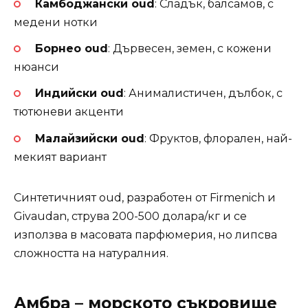
Камбоджански oud
: Сладък, балсамов, с
медени нотки
Борнео oud
: Дървесен, земен, с кожени
нюанси
Индийски oud
: Анималистичен, дълбок, с
тютюневи акценти
Малайзийски oud
: Фруктов, флорален, най-
мекият вариант
Синтетичният oud, разработен от Firmenich и
Givaudan, струва 200-500 долара/кг и се
използва в масовата парфюмерия, но липсва
сложността на натуралния.
Амбра – морското съкровище