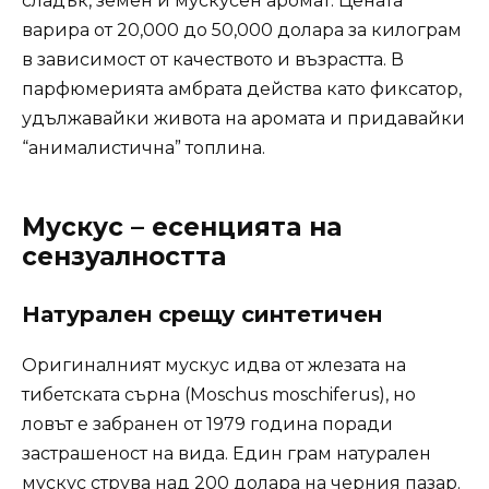
сладък, земен и мускусен аромат. Цената
варира от 20,000 до 50,000 долара за килограм
в зависимост от качеството и възрастта. В
парфюмерията амбрата действа като фиксатор,
удължавайки живота на аромата и придавайки
“анималистична” топлина.
Мускус – есенцията на
сензуалността
Натурален срещу синтетичен
Оригиналният мускус идва от жлезата на
тибетската сърна (Moschus moschiferus), но
ловът е забранен от 1979 година поради
застрашеност на вида. Един грам натурален
мускус струва над 200 долара на черния пазар.