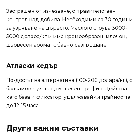
Застрашен от изчезване, с правителствен
контрол над добива. Необходими са 30 години
за узряване на дървото. Маслото струва 3000-
5000 долара/кг и има кремообразен, млечен,
дървесен аромат с бавно разгръщане.
Атласки кедър
По-достъпна алтернатива (100-200 долара/кг), с
балсамов, суховат дървесен профил. Действа
като база и фиксатор, удължавайки трайността
до 12-15 часа.
Други важни съставки