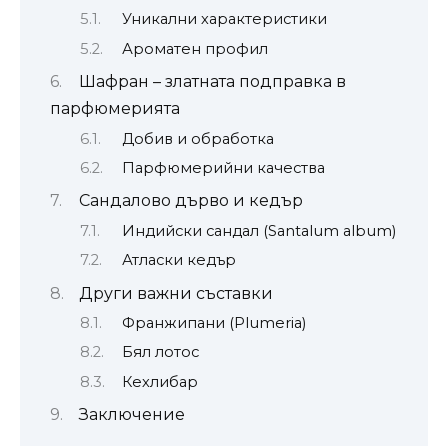
Уникални характеристики
Ароматен профил
Шафран – златната подправка в
парфюмерията
Добив и обработка
Парфюмерийни качества
Сандалово дърво и кедър
Индийски сандал (Santalum album)
Атласки кедър
Други важни съставки
Франжипани (Plumeria)
Бял лотос
Кехлибар
Заключение