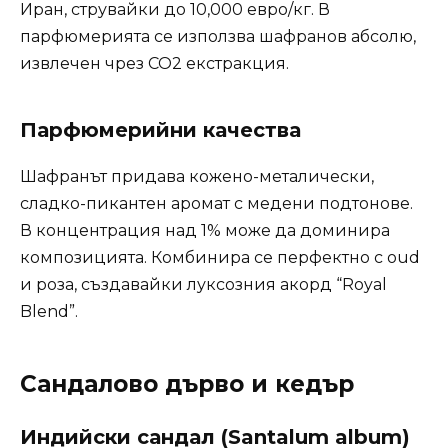
Иран, струвайки до 10,000 евро/кг. В
парфюмерията се използва шафранов абсолю,
извлечен чрез CO2 екстракция.
Парфюмерийни качества
Шафранът придава кожено-металически,
сладко-пикантен аромат с медени подтонове.
В концентрация над 1% може да доминира
композицията. Комбинира се перфектно с oud
и роза, създавайки луксозния акорд “Royal
Blend”.
Сандалово дърво и кедър
Индийски сандал (Santalum album)