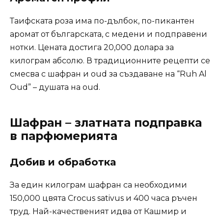
Таифската роза има по-дълбок, по-пикантен
аромат от българската, с медени и подправени
нотки. Цената достига 20,000 долара за
килограм абсолю. В традиционните рецепти се
смесва с шафран и oud за създаване на “Ruh Al
Oud” – душата на oud.
Шафран – златната подправка
в парфюмерията
Добив и обработка
За един килограм шафран са необходими
150,000 цвята Crocus sativus и 400 часа ръчен
труд. Най-качественият идва от Кашмир и