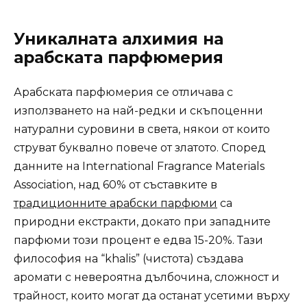
Уникалната алхимия на
арабската парфюмерия
Арабската парфюмерия се отличава с
използването на най-редки и скъпоценни
натурални суровини в света, някои от които
струват буквално повече от златото. Според
данните на International Fragrance Materials
Association, над 60% от съставките в
традиционните арабски парфюми
са
природни екстракти, докато при западните
парфюми този процент е едва 15-20%. Тази
философия на “khalis” (чистота) създава
аромати с невероятна дълбочина, сложност и
трайност, които могат да останат усетими върху