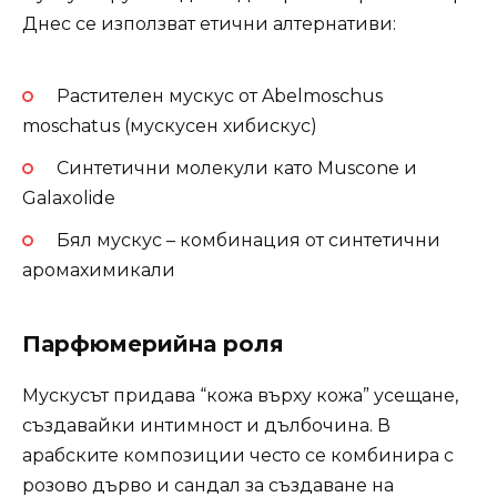
Днес се използват етични алтернативи:
Растителен мускус от Abelmoschus
moschatus (мускусен хибискус)
Синтетични молекули като Muscone и
Galaxolide
Бял мускус – комбинация от синтетични
аромахимикали
Парфюмерийна роля
Мускусът придава “кожа върху кожа” усещане,
създавайки интимност и дълбочина. В
арабските композиции често се комбинира с
розово дърво и сандал за създаване на