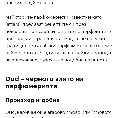
текстил над 6 месеца.
Майсторите-парфюмеристи, известни като
“attars”, предават рецептите си през
поколенията, пазейки тайните на перфектните
пропорции. Процесът на създаване на един
традиционен арабски парфюм може да отнеме
от 6 месеца до 3 години, включвайки периоди
на отлежаване и узряване подобно на виното.
Oud – черното злато на
парфюмерията
Произход и добив
Oud, наричан още агарово дърво или “дървото