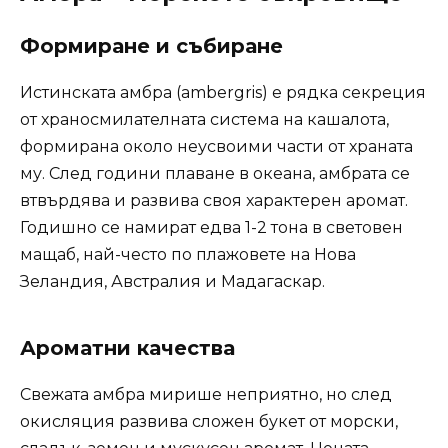
Формиране и събиране
Истинската амбра (ambergris) е рядка секреция
от храносмилателната система на кашалота,
формирана около неусвоими части от храната
му. След години плаване в океана, амбрата се
втвърдява и развива своя характерен аромат.
Годишно се намират едва 1-2 тона в световен
мащаб, най-често по плажовете на Нова
Зеландия, Австралия и Мадагаскар.
Ароматни качества
Свежата амбра мирише неприятно, но след
окисляция развива сложен букет от морски,