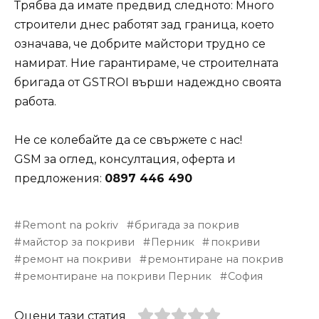
Трябва да имате предвид следното: Много
строители днес работят зад граница, което
означава, че добрите майстори трудно се
намират. Ние гарантираме, че строителната
бригада от GSTROI върши надеждно своята
работа.
Не се колебайте да се свържете с нас!
GSM за оглед, консултация, оферта и
предложения:
0897 446 490
Remont na pokriv
бригада за покрив
майстор за покриви
Перник
покриви
ремонт на покриви
ремонтиране на покрив
ремонтиране на покриви Перник
София
Оцени тази статия