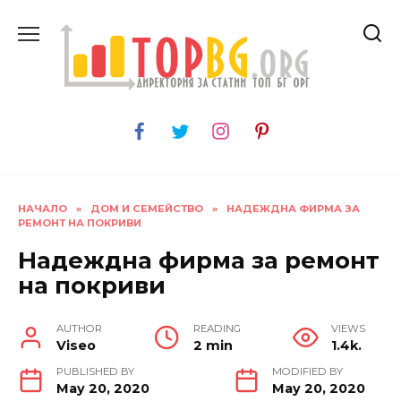
Skip
to
content
НАЧАЛО
»
ДОМ И СЕМЕЙСТВО
»
НАДЕЖДНА ФИРМА ЗА
РЕМОНТ НА ПОКРИВИ
Надеждна фирма за ремонт
на покриви
AUTHOR
READING
VIEWS
Viseo
2 min
1.4k.
PUBLISHED BY
MODIFIED BY
May 20, 2020
May 20, 2020