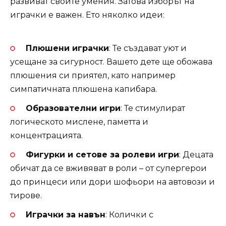
развиват своите умения. Затова изборът на
играчки е важен. Ето няколко идеи:
Плюшени играчки
: Те създават уют и
усещане за сигурност. Вашето дете ще обожава
плюшения си приятел, като например
симпатичната плюшена капибара.
Образователни игри
: Те стимулират
логическото мислене, паметта и
концентрацията.
Фигурки и сетове за ролеви игри
: Децата
обичат да се вживяват в роли – от супергерои
до принцеси или дори шофьори на автовози и
тирове.
Играчки за навън
: Колички с