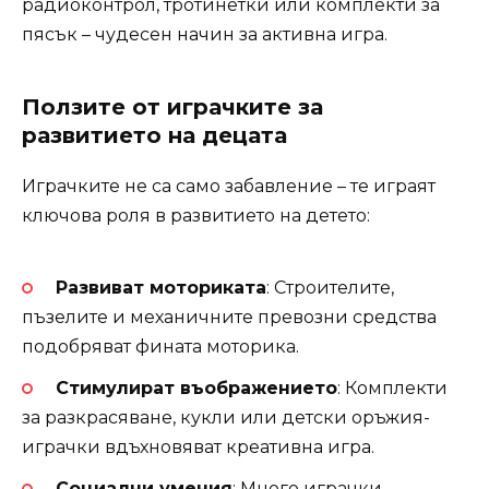
радиоконтрол, тротинетки или комплекти за
пясък – чудесен начин за активна игра.
Ползите от играчките за
развитието на децата
Играчките не са само забавление – те играят
ключова роля в развитието на детето:
Развиват моториката
: Строителите,
пъзелите и механичните превозни средства
подобряват фината моторика.
Стимулират въображението
: Комплекти
за разкрасяване, кукли или детски оръжия-
играчки вдъхновяват креативна игра.
Социални умения
: Много играчки