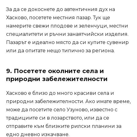
За да се докоснете до автентичния дух на
Хасково, посетете местния пазар. Тук ще
намерите свежи плодове и зеленчуци, местни
специалитети и ръчни занаятчийски изделия.
Пазарът е идеално място да си купите сувенир
или да опитате нещо типично за региона.
9.
Посетете околните села и
природни забележителности
Хасково е близо до много красиви села и
природни забележителности. Ако имате време,
може да посетите село Узуново, известно с
традициите си в лозарството, или да се
отправите към близките рилски планини за
едно дневно изкачване.