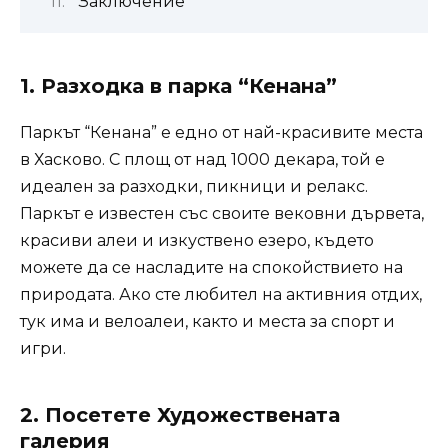
Заключение
1.
Разходка в парка “Кенана”
Паркът “Кенана” е едно от най-красивите места
в Хасково. С площ от над 1000 декара, той е
идеален за разходки, пикници и релакс.
Паркът е известен със своите вековни дървета,
красиви алеи и изкуствено езеро, където
можете да се насладите на спокойствието на
природата. Ако сте любител на активния отдих,
тук има и велоалеи, както и места за спорт и
игри.
2.
Посетете Художествената
галерия