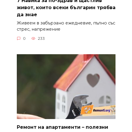
7 Навика за по-здрав и щастлив
живот, които всеки българин трябва
да знае
Живеем в забързано ежедневие, пълно със
стрес, напрежение
0
233
Ремонт на апартаменти – полезни