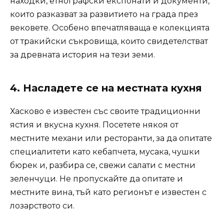
находки, етнографски експонати и документи,
които разказват за развитието на града през
вековете. Особено впечатляваща е колекцията
от тракийски съкровища, които свидетелстват
за древната история на тези земи.
4.
Насладете се на местната кухня
Хасково е известен със своите традиционни
ястия и вкусна кухня. Посетете някоя от
местните механи или ресторанти, за да опитате
специалитети като кебапчета, мусака, чушки
бюрек и, разбира се, свежи салати с местни
зеленчуци. Не пропускайте да опитате и
местните вина, тъй като регионът е известен с
лозарството си.