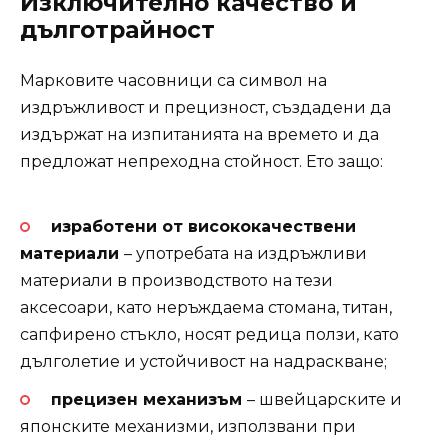
Изключително качество и
дълготрайност
Марковите часовници са символ на
издръжливост и прецизност, създадени да
издържат на изпитанията на времето и да
предложат непреходна стойност. Ето защо:
изработени от висококачествени
материали
– употребата на издръжливи
материали в производството на тези
аксесоари, като неръждаема стомана, титан,
сапфирено стъкло, носят редица ползи, като
дълголетие и устойчивост на надраскване;
прецизен механизъм
– швейцарските и
японските механизми, използвани при