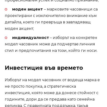
професионален успех и социално признание;
моден акцент
– марковите часовници са
проектирани с изключително внимание към
детайла, което ги превръща в завладяващ
моден акцент;
индивидуалност
– изборът на конкретен
модел часовник може да подчертае личния
стил и предпочитания на този, който ги носи.
Инвестиция във времето
Изборът на модел часовник от водеща марка е
не просто покупка, а стратегическа
инвестиция, която може да донесе стойност с
годините, дори да се предава като семейна
реликва. С правилната поддръжка, такъв