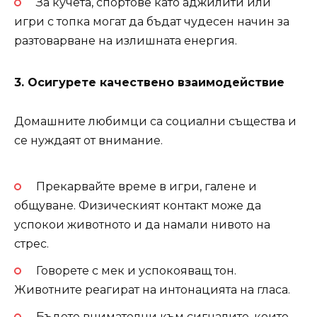
За кучета, спортове като аджилити или
игри с топка могат да бъдат чудесен начин за
разтоварване на излишната енергия.
3. Осигурете качествено взаимодействие
Домашните любимци са социални същества и
се нуждаят от внимание.
Прекарвайте време в игри, галене и
общуване. Физическият контакт може да
успокои животното и да намали нивото на
стрес.
Говорете с мек и успокояващ тон.
Животните реагират на интонацията на гласа.
Бъдете внимателни към сигналите, които