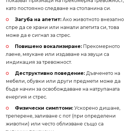
показват признаци на прекомерна тревожност,
като постоянно следване на стопанина си.
Загуба на апетит:
Ако животното внезапно
спре да се храни или намали апетита си, това
може да е сигнал за стрес.
Повишено вокализиране:
Прекомерното
лаене, мяукане или издаване на звуци са
индикация за тревожност.
Деструктивно поведение:
Дъвченето на
мебели, обувки или други предмети може да
бъде начин за освобождаване на натрупаната
енергия и стрес.
Физически симптоми:
Ускорено дишане,
треперене, заливане с пот (при определени
животни) или често облизване също са