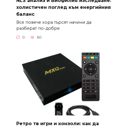
NLS анализ и Биофилия изследване:
холистичен поглед към енергийния
баланс
Все повече хора търсят начини да
разберат по-добре
0
60
Ретро тв игри и конзоли: как да