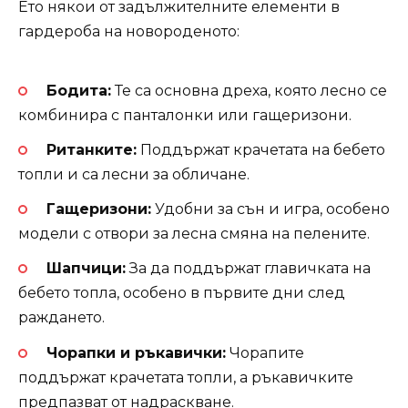
Ето някои от задължителните елементи в
гардероба на новороденото:
Бодита:
Те са основна дреха, която лесно се
комбинира с панталонки или гащеризони.
Ританките:
Поддържат крачетата на бебето
топли и са лесни за обличане.
Гащеризони:
Удобни за сън и игра, особено
модели с отвори за лесна смяна на пелените.
Шапчици:
За да поддържат главичката на
бебето топла, особено в първите дни след
раждането.
Чорапки и ръкавички:
Чорапите
поддържат крачетата топли, а ръкавичките
предпазват от надраскване.