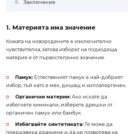
Заключение
1.
Материята има значение
Кожата на новородените е изключително
чувствителна, затова изборът на подходяща
материя е от първостепенно значение.
Памук:
Естественият памук е най-добрият
избор, тъй като е мек, дишащ и хипоалергенен.
Органични материи:
Ако искате да
избегнете химикали, изберете дрешки от
органичен памук или бамбук.
Избягвайте синтетиката:
Тя може да
предизвика дразнене и да не позволява на