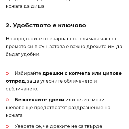
кожата да диша.
2.
Удобството е ключово
Новородените прекарват по-голямата част от
времето си в сън, затова е важно дрехите им да
бъдат удобни.
Избирайте
дрешки с копчета или ципове
отпред
, за да улесните обличането и
събличането.
Безшевните дрехи
или тези с меки
шевове ще предотвратят раздразнение на
кожата.
Уверете се, че дрехите не са твърде