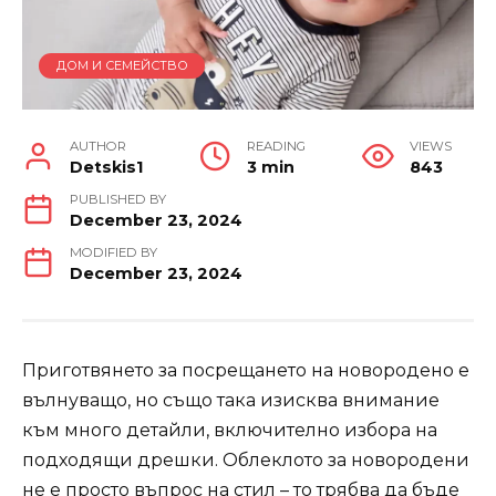
ДОМ И СЕМЕЙСТВО
AUTHOR
READING
VIEWS
Detskis1
3 min
843
PUBLISHED BY
December 23, 2024
MODIFIED BY
December 23, 2024
Приготвянето за посрещането на новородено е
вълнуващо, но също така изисква внимание
към много детайли, включително избора на
подходящи дрешки. Облеклото за новородени
не е просто въпрос на стил – то трябва да бъде